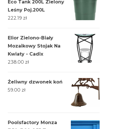
Eco Tank 200L Zielony
Leśny Poj.200L
222.19
zł
Elior Zielono-Biały
Mozaikowy Stojak Na
Kwiaty - Cadix
238.00
zł
Żeliwny dzwonek koń
59.00
zł
Poolsfactory Monza