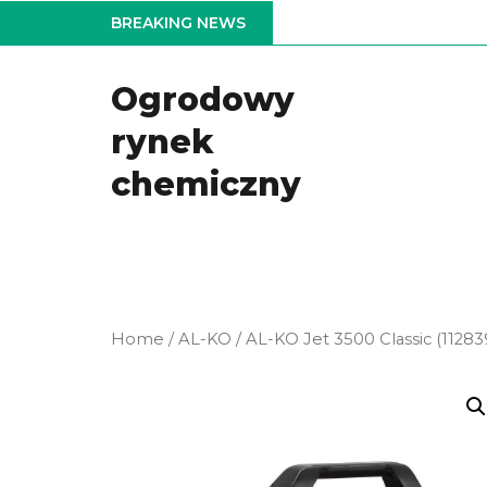
Skip
BREAKING NEWS
to
the
Ogrodowy
content
rynek
chemiczny
Home
/
AL-KO
/ AL-KO Jet 3500 Classic (11283