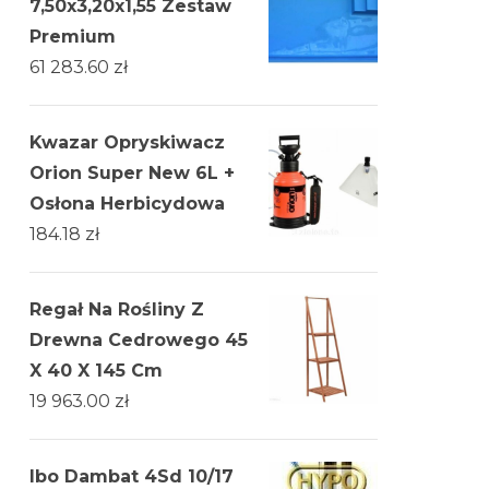
7,50x3,20x1,55 Zestaw
Premium
61 283.60
zł
Kwazar Opryskiwacz
Orion Super New 6L +
Osłona Herbicydowa
184.18
zł
Regał Na Rośliny Z
Drewna Cedrowego 45
X 40 X 145 Cm
19 963.00
zł
Ibo Dambat 4Sd 10/17