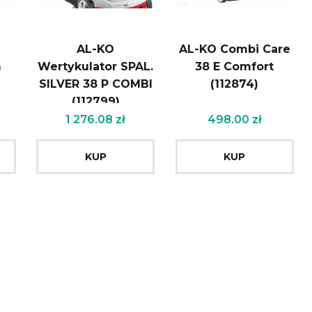
AL-KO
AL-KO Combi Care
m
Wertykulator SPAL.
38 E Comfort
SILVER 38 P COMBI
(112874)
(112799)
1 276.08
zł
498.00
zł
KUP
KUP