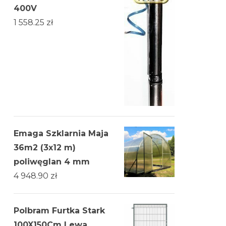
400V
1 558.25
zł
Emaga Szklarnia Maja
36m2 (3x12 m)
poliwęglan 4 mm
4 948.90
zł
Polbram Furtka Stark
100X150Cm Lewa