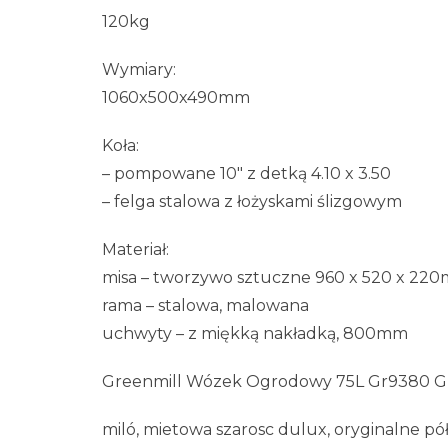
120kg
Wymiary:
1060x500x490mm
Koła:
– pompowane 10″ z detką 4.10 x 3.50
– felga stalowa z łożyskami ślizgowym
Materiał:
misa – tworzywo sztuczne 960 x 520 x 22
rama – stalowa, malowana
uchwyty – z miękką nakładką, 800mm
Greenmill Wózek Ogrodowy 75L Gr9380 Gr
miló, mietowa szarosc dulux, oryginalne pół