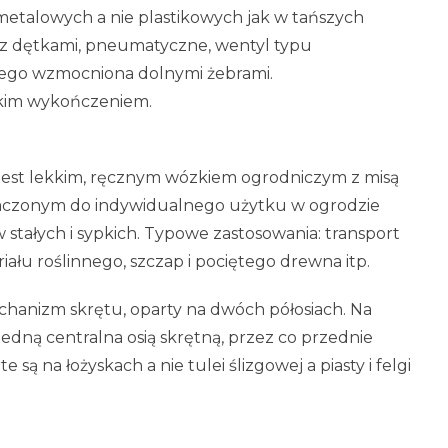
 metalowych a nie plastikowych jak w tańszych
 z dętkami, pneumatyczne, wentyl typu
ego wzmocniona dolnymi żebrami.
ękkim wykończeniem.
est lekkim, ręcznym wózkiem ogrodniczym z misą
czonym do indywidualnego użytku w ogrodzie
stałych i sypkich. Typowe zastosowania: transport
eriału roślinnego, szczap i pociętego drewna itp.
anizm skrętu, oparty na dwóch półosiach. Na
edną centralna osią skrętną, przez co przednie
 są na łożyskach a nie tulei ślizgowej a piasty i felgi