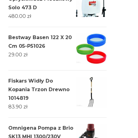
Solo 473 D
480.00
zł
Bestway Basen 122 X 20
Cm 05-P51026
29.00
zł
Fiskars Widły Do
Kopania Trzon Drewno
1014819
83.90
zł
Omnigena Pompa z Brio
SK13 MHI 1300/230V