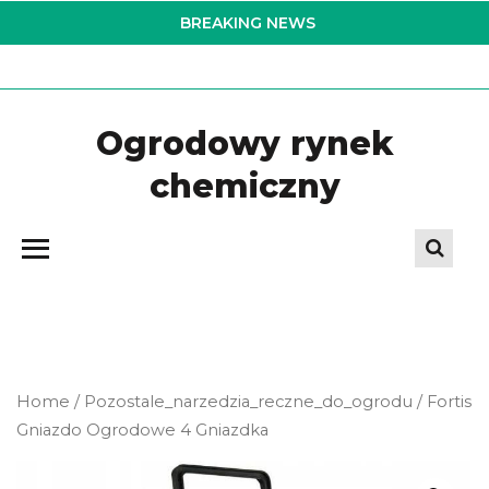
Skip
BREAKING NEWS
to
the
content
Ogrodowy rynek
chemiczny
Home
/
Pozostale_narzedzia_reczne_do_ogrodu
/ Fortis
Gniazdo Ogrodowe 4 Gniazdka