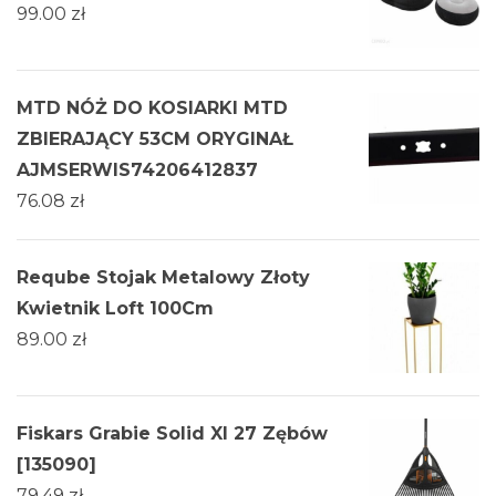
99.00
zł
MTD NÓŻ DO KOSIARKI MTD
ZBIERAJĄCY 53CM ORYGINAŁ
AJMSERWIS74206412837
76.08
zł
Reqube Stojak Metalowy Złoty
Kwietnik Loft 100Cm
89.00
zł
Fiskars Grabie Solid Xl 27 Zębów
[135090]
79.49
zł