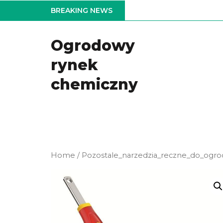
Skip
BREAKING NEWS
to
the
Ogrodowy
content
rynek
chemiczny
Home
/
Pozostale_narzedzia_reczne_do_ogr