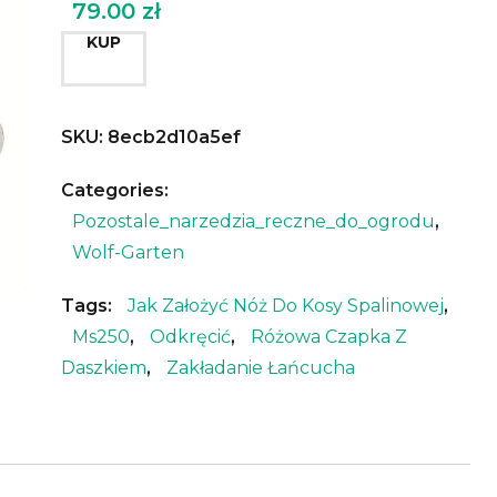
79.00
zł
KUP
SKU:
8ecb2d10a5ef
Categories:
Pozostale_narzedzia_reczne_do_ogrodu
,
Wolf-Garten
Tags:
Jak Założyć Nóż Do Kosy Spalinowej
,
Ms250
,
Odkręcić
,
Różowa Czapka Z
Daszkiem
,
Zakładanie Łańcucha