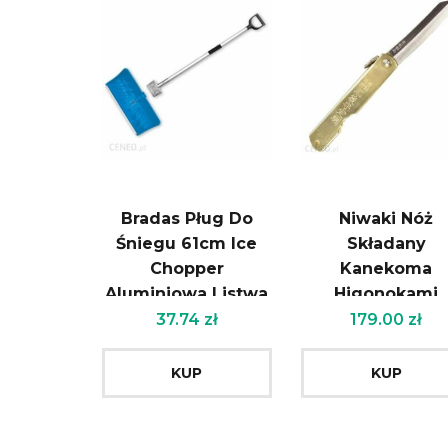
Bradas Pług Do
Niwaki Nóż
Śniegu 61cm Ice
Składany
Chopper
Kanekoma
Aluminiowa Listwa
Higonokami
I Trzonek
(NWKP005841
37.74
zł
179.00
zł
(KTCXG804B)
KUP
KUP