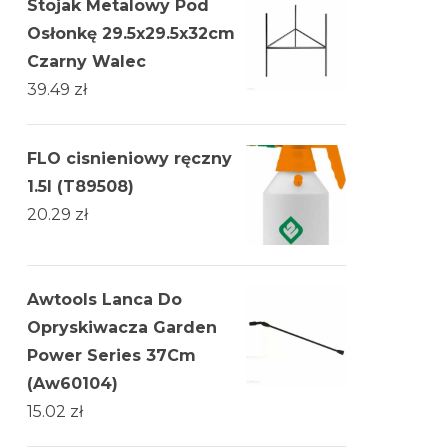
Stojak Metalowy Pod
Osłonkę 29.5x29.5x32cm
Czarny Walec
39.49
zł
FLO cisnieniowy ręczny
1.5l (T89508)
20.29
zł
Awtools Lanca Do
Opryskiwacza Garden
Power Series 37Cm
(Aw60104)
15.02
zł