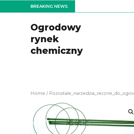
Skip
BREAKING NEWS
to
the
Ogrodowy
content
rynek
chemiczny
Home
/
Pozostale_narzedzia_reczne_do_ogr