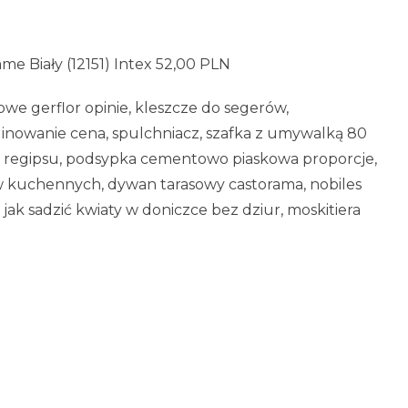
e Biały (12151) Intex 52,00 PLN
owe gerflor opinie, kleszcze do segerów,
inowanie cena, spulchniacz, szafka z umywalką 80
ż do regipsu, podsypka cementowo piaskowa proporcje,
 kuchennych, dywan tarasowy castorama, nobiles
 jak sadzić kwiaty w doniczce bez dziur, moskitiera