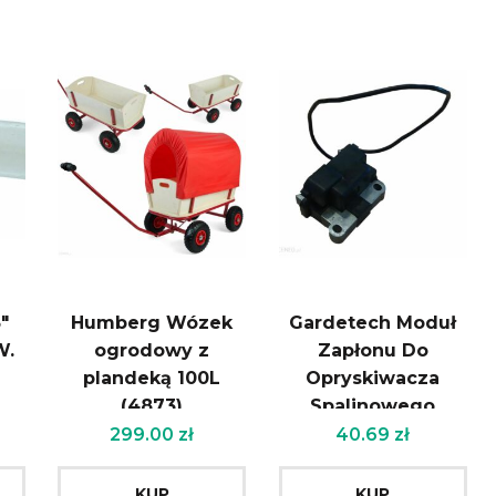
″
Humberg Wózek
Gardetech Moduł
W.
ogrodowy z
Zapłonu Do
plandeką 100L
Opryskiwacza
(4873)
Spalinowego
299.00
zł
40.69
zł
KUP
KUP