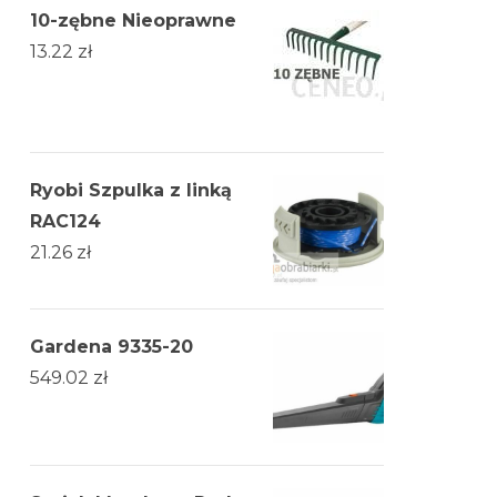
10-zębne Nieoprawne
13.22
zł
Ryobi Szpulka z linką
RAC124
21.26
zł
Gardena 9335-20
549.02
zł