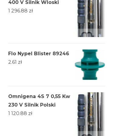
400 V Silnik Wloski
1 296.88
zł
Flo Nypel Blister 89246
2.61
zł
Omnigena 4S 7 0,55 Kw
230 V Silnik Polski
1 120.88
zł