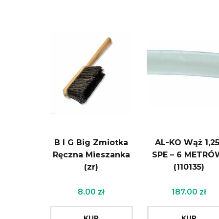
B I G Big Zmiotka
AL-KO Wąż 1,25
Ręczna Mieszanka
SPE – 6 METRÓ
(zr)
(110135)
8.00
zł
187.00
zł
KUP
KUP