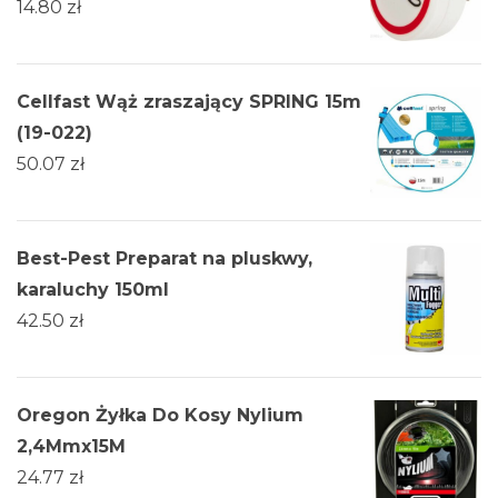
14.80
zł
Cellfast Wąż zraszający SPRING 15m
(19-022)
50.07
zł
Best-Pest Preparat na pluskwy,
karaluchy 150ml
42.50
zł
Oregon Żyłka Do Kosy Nylium
2,4Mmx15M
24.77
zł