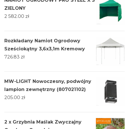
NAMIOT OGRODOWY PRO STEEL X 3
ZIELONY
2 582.00
zł
Rozkładany Namiot Ogrodowy
Sześciokątny 3,6x3,1m Kremowy
726.83
zł
MW-LIGHT Nowoczesny, podwójny
lampion zewnętrzny (807021102)
205.00
zł
2 x Grzybnia Maślak Zwyczajny