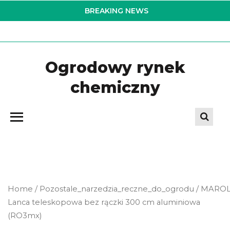
Skip
BREAKING NEWS
to
the
content
Ogrodowy rynek
chemiczny
Home
/
Pozostale_narzedzia_reczne_do_ogrodu
/ MARO
Lanca teleskopowa bez rączki 300 cm aluminiowa
(RO3mx)