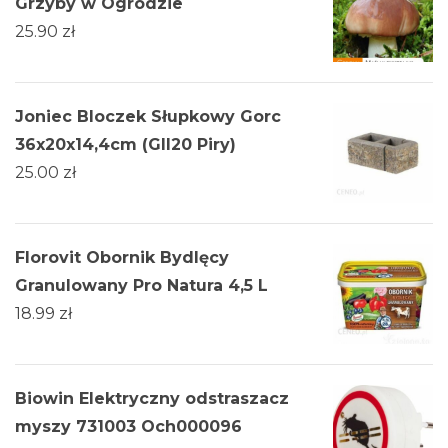
Grzyby w Ogrodzie
25.90
zł
Joniec Bloczek Słupkowy Gorc
36x20x14,4cm (Gll20 Piry)
25.00
zł
Florovit Obornik Bydlęcy
Granulowany Pro Natura 4,5 L
18.99
zł
Biowin Elektryczny odstraszacz
myszy 731003 Och000096