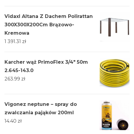
Vidaxl Altana Z Dachem Polirattan
300X300X200Cm Brązowo-
Kremowa
1 391.31
zł
Karcher wąż PrimoFlex 3/4" 50m
2.645-143.0
263.99
zł
Vigonez neptune – spray do
zwalczania pająków 200ml
14.40
zł