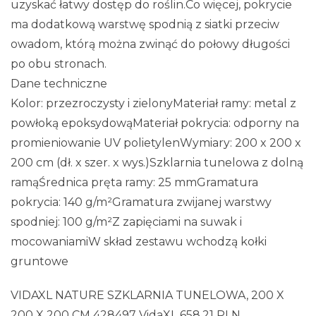
uzyskać łatwy dostęp do roślin.Co więcej, pokrycie
ma dodatkową warstwę spodnią z siatki przeciw
owadom, którą można zwinąć do połowy długości
po obu stronach.
Dane techniczne
Kolor: przezroczysty i zielonyMateriał ramy: metal z
powłoką epoksydowąMateriał pokrycia: odporny na
promieniowanie UV polietylenWymiary: 200 x 200 x
200 cm (dł. x szer. x wys.)Szklarnia tunelowa z dolną
ramąŚrednica pręta ramy: 25 mmGramatura
pokrycia: 140 g/m²Gramatura zwijanej warstwy
spodniej: 100 g/m²Z zapięciami na suwak i
mocowaniamiW skład zestawu wchodzą kołki
gruntowe
VIDAXL NATURE SZKLARNIA TUNELOWA, 200 X
200 X 200 CM 428497 VidaXL 658,21 PLN