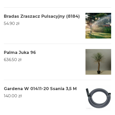
Bradas Zraszacz Pulsacyjny (8184)
54.90
zł
Palma Juka 96
636.50
zł
Gardena W 01411-20 Ssania 3,5 M
140.00
zł