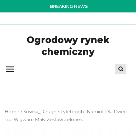
Skip
BREAKING NEWS
to
the
content
Ogrodowy rynek
chemiczny
Home
/
Sowka_Design
/ Tyletegotu Namiot Dla Dzieci
Tipi Wigwam Mały Zestaw Jelonek