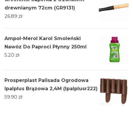
drewnianym 72cm (GR9131)
26.89
zł
Ampol-Merol Karol Smoleński
Nawóz Do Paproci Płynny 250ml
5.20
zł
Prosperplast Palisada Ogrodowa
Ipalplus Brązowa 2,4M (Ipalplusr222)
59.90
zł