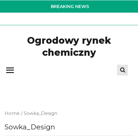
Skip
BREAKING NEWS
to
the
content
Ogrodowy rynek
chemiczny
Home
/ Sowka_Design
Sowka_Design