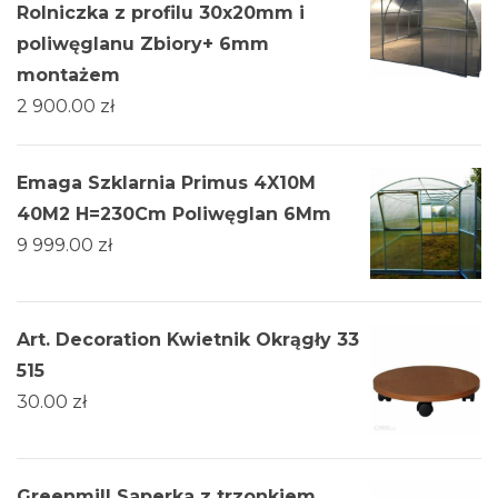
Rolniczka z profilu 30x20mm i
poliwęglanu Zbiory+ 6mm
montażem
2 900.00
zł
Emaga Szklarnia Primus 4X10M
40M2 H=230Cm Poliwęglan 6Mm
9 999.00
zł
Art. Decoration Kwietnik Okrągły 33
515
30.00
zł
Greenmill Saperka z trzonkiem