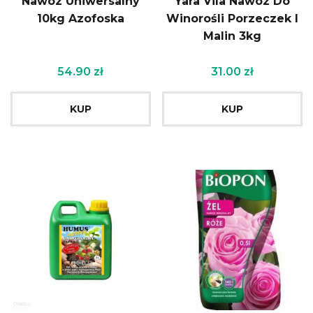
Nawóz Uniwersalny
Yara Vila Nawóz Do
10kg Azofoska
Winorośli Porzeczek I
Malin 3kg
54.90
zł
31.00
zł
KUP
KUP