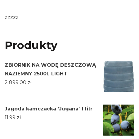
zzzzz
Produkty
ZBIORNIK NA WODĘ DESZCZOWĄ
NAZIEMNY 2500L LIGHT
2 899.00
zł
Jagoda kamczacka ’Jugana’ 1 litr
11.99
zł