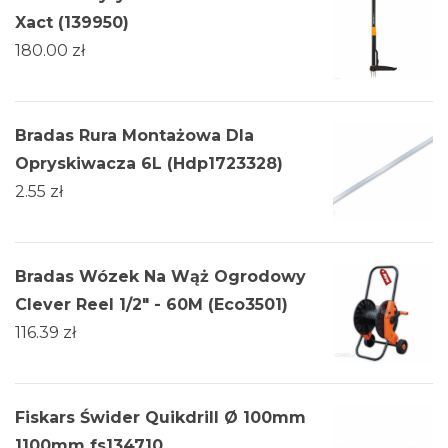
Xact (139950)
180.00
zł
Bradas Rura Montażowa Dla
Opryskiwacza 6L (Hdp1723328)
2.55
zł
Bradas Wózek Na Wąż Ogrodowy
Clever Reel 1/2" - 60M (Eco3501)
116.39
zł
Fiskars Świder Quikdrill Ø 100mm
1100mm fs134710