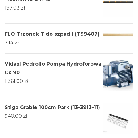
197.03
zł
FLO Trzonek T do szpadli (T99407)
7.14
zł
Vidaxl Pedrollo Pompa Hydroforowa
Ck 90
1 361.00
zł
Stiga Grabie 100cm Park (13-3913-11)
940.00
zł