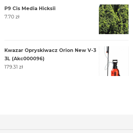
P9 Cis Media Hicksii
7.70
zł
Kwazar Opryskiwacz Orion New V-3
3L (Akc000096)
179.31
zł