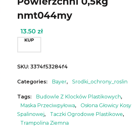
Powierzchni 0,5kg
nmt044my
13.50
zł
KUP
SKU:
3374f53284f4
Categories:
Bayer
,
Srodki_ochrony_roslin
Tags:
Budowle Z Klocków Plastikowych
,
Maska Przeciwpyłowa
,
Osłona Głowicy Kosy
Spalinowej
,
Taczki Ogrodowe Plastikowe
,
Trampolina Ziemna