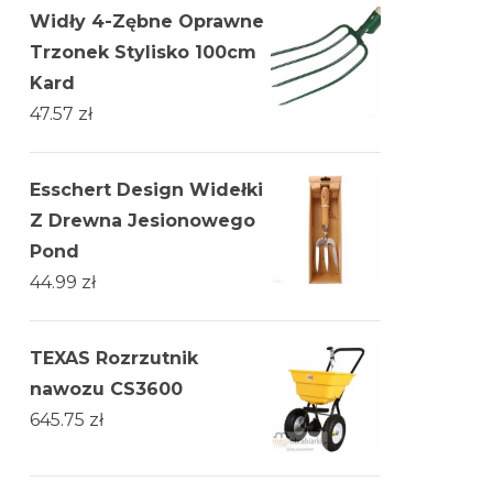
Widły 4-Zębne Oprawne
Trzonek Stylisko 100cm
Kard
47.57
zł
Esschert Design Widełki
Z Drewna Jesionowego
Pond
44.99
zł
TEXAS Rozrzutnik
nawozu CS3600
645.75
zł