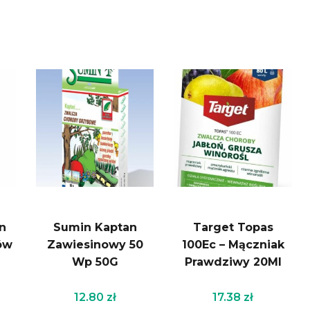
n
Sumin Kaptan
Target Topas
ów
Zawiesinowy 50
100Ec – Mączniak
Wp 50G
Prawdziwy 20Ml
12.80
zł
17.38
zł