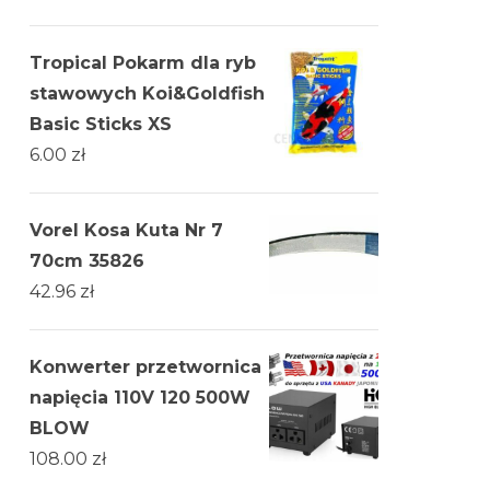
Tropical Pokarm dla ryb
stawowych Koi&Goldfish
Basic Sticks XS
6.00
zł
Vorel Kosa Kuta Nr 7
70cm 35826
42.96
zł
Konwerter przetwornica
napięcia 110V 120 500W
BLOW
108.00
zł