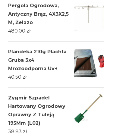
Pergola Ogrodowa,
Antyczny Brąz, 4X3X2,5
M, Żelazo
480.00
zł
Plandeka 210g Płachta
Gruba 3x4
Mrozoodporna Uv+
40.50
zł
Zygmir Szpadel
Hartowany Ogrodowy
Oprawny Z Tuleją
195Mm (L02)
38.83
zł