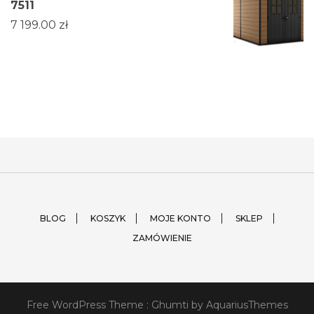
7511
7 199.00
zł
BLOG
KOSZYK
MOJE KONTO
SKLEP
ZAMÓWIENIE
Free WordPress Theme :
Ghumti
by AquariusThemes