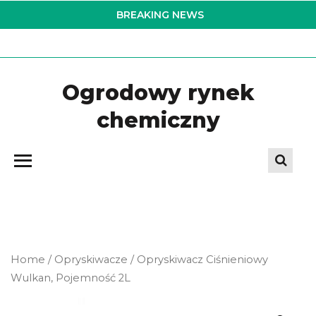
Skip
BREAKING NEWS
to
the
content
Ogrodowy rynek
chemiczny
Home
/
Opryskiwacze
/ Opryskiwacz Ciśnieniowy
Wulkan, Pojemność 2L