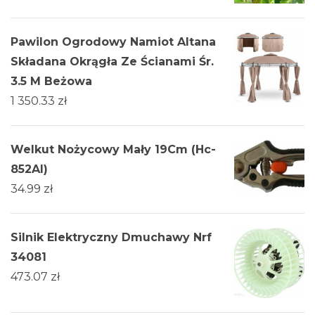
Pawilon Ogrodowy Namiot Altana
Składana Okrągła Ze Ścianami Śr.
3.5 M Beżowa
1 350.33
zł
Welkut Nożycowy Mały 19Cm (Hc-
852Al)
34.99
zł
Silnik Elektryczny Dmuchawy Nrf
34081
473.07
zł