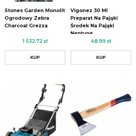
Stones Garden Monolit
Vigonez 30 Ml
Ogrodowy Zebra
Preparat Na Pająki
Charcoal Grezza
Środek Na Pająki
Neptune
1 532.72
zł
48.99
zł
KUP
KUP