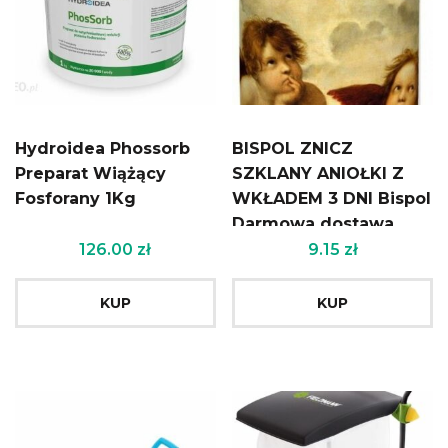
Hydroidea Phossorb
BISPOL ZNICZ
Preparat Wiążący
SZKLANY ANIOŁKI Z
Fosforany 1Kg
WKŁADEM 3 DNI Bispol
Darmowa dostawa
przy zakupach za
126.00
zł
9.15
zł
500zł
KUP
KUP