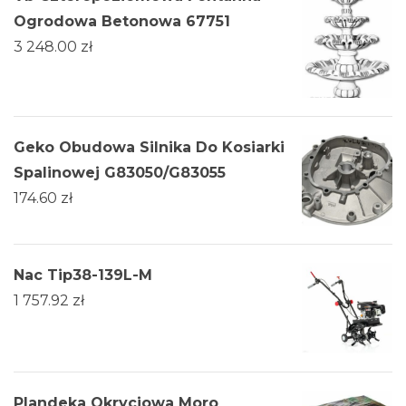
Ogrodowa Betonowa 67751
3 248.00
zł
Geko Obudowa Silnika Do Kosiarki
Spalinowej G83050/G83055
174.60
zł
Nac Tip38-139L-M
1 757.92
zł
Plandeka Okryciowa Moro