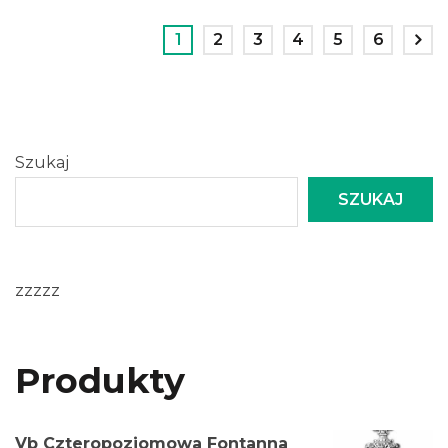
1
2
3
4
5
6
Szukaj
SZUKAJ
zzzzz
Produkty
Vb Czteropoziomowa Fontanna