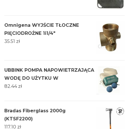
Omnigena WYJŚCIE TŁOCZNE
PIĘCIODROŻNE 1i1/4"
35.51
zł
UBBINK POMPA NAPOWIETRZAJĄCA
WODĘ DO UŻYTKU W
82.44
zł
Bradas Fiberglass 2000g
(KTSF2200)
117.10
zł