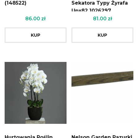
(148522)
Sekatora Typy Żyrafa
Upx82 1026297
86.00
zł
81.00
zł
KUP
KUP
Hurtowania Roślin
Nelson Garden Pazurki