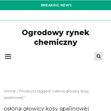
Skip
BREAKING NEWS
to
the
content
Ogrodowy rynek
chemiczny
Home
/ Products tagged “osłona głowicy kosy
spalinowej”
osłona głowicy kosy spalinowej