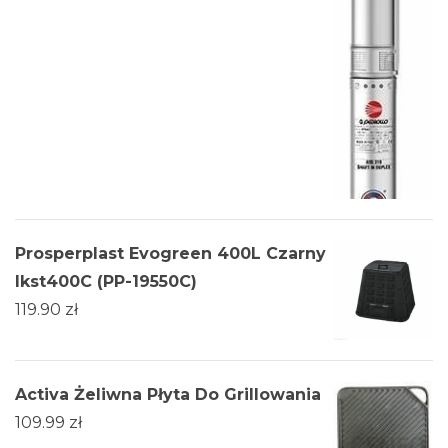
Prosperplast Evogreen 400L Czarny
Ikst400C (PP-19550C)
119.90
zł
Activa Żeliwna Płyta Do Grillowania
109.99
zł