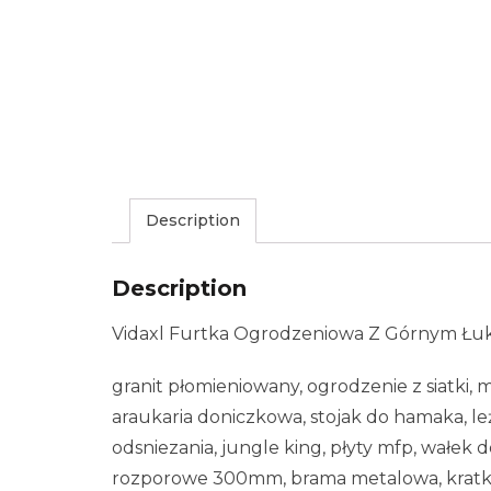
Description
Description
Vidaxl Furtka Ogrodzeniowa Z Górnym Łuk
granit płomieniowany, ogrodzenie z siatki,
araukaria doniczkowa, stojak do hamaka, l
odsniezania, jungle king, płyty mfp, wałek d
rozporowe 300mm, brama metalowa, kratka