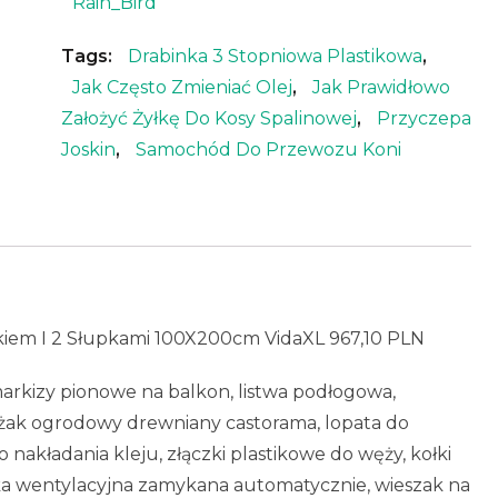
Rain_Bird
Tags:
Drabinka 3 Stopniowa Plastikowa
,
Jak Często Zmieniać Olej
,
Jak Prawidłowo
Założyć Żyłkę Do Kosy Spalinowej
,
Przyczepa
Joskin
,
Samochód Do Przewozu Koni
iem I 2 Słupkami 100X200cm VidaXL 967,10 PLN
 markizy pionowe na balkon, listwa podłogowa,
eżak ogrodowy drewniany castorama, lopata do
o nakładania kleju, złączki plastikowe do węży, kołki
 wentylacyjna zamykana automatycznie, wieszak na