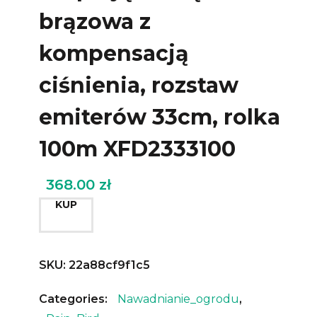
brązowa z
kompensacją
ciśnienia, rozstaw
emiterów 33cm, rolka
100m XFD2333100
368.00
zł
KUP
SKU:
22a88cf9f1c5
Categories:
Nawadnianie_ogrodu
,