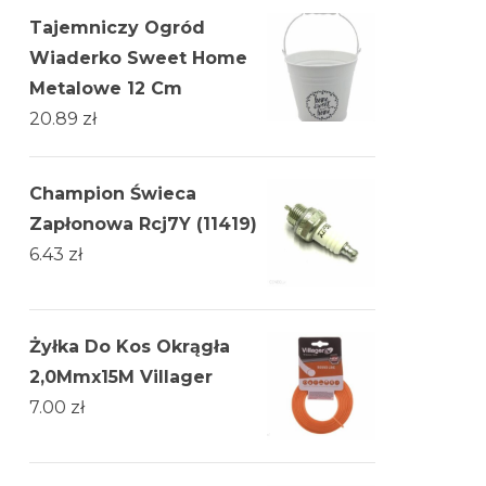
Tajemniczy Ogród
Wiaderko Sweet Home
Metalowe 12 Cm
20.89
zł
Champion Świeca
Zapłonowa Rcj7Y (11419)
6.43
zł
Żyłka Do Kos Okrągła
2,0Mmx15M Villager
7.00
zł