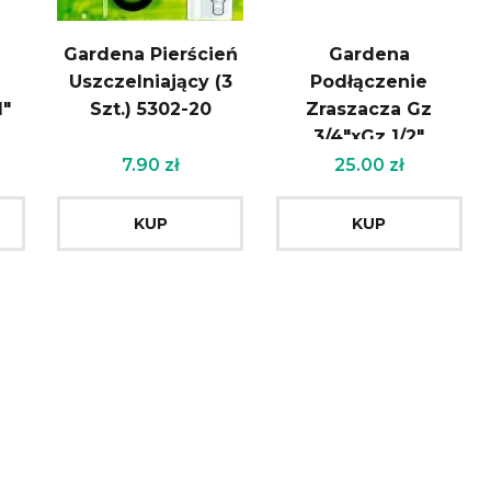
Gardena Pierścień
Gardena
Uszczelniający (3
Podłączenie
″
Szt.) 5302-20
Zraszacza Gz
3/4″xGz 1/2″
7.90
zł
25.00
zł
KUP
KUP