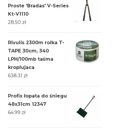
Proste 'Bradas' V-Series
Kt-V1110
28.50
zł
Rivulis 2300m rolka T-
TAPE 30cm, 340
LPH/100mb taśma
kroplujaca
638.31
zł
Profix łopata do śniegu
48x31cm 12347
64.99
zł