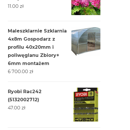
11.00
zł
Maleszklarnie Szklarnia
4x8m Gospodarz z
profilu 40x20mm i
poliwęglanu Zbiory+
6mm montażem
6 700.00
zł
Ryobi Rac242
(5132002712)
47.00
zł