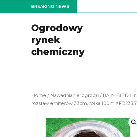
Skip
BREAKING NEWS
to
the
Ogrodowy
content
rynek
chemiczny
Home
/
Nawadnianie_ogrodu
/ RAIN BIRD Lin
rozstaw emiterów 33cm, rolka 100m XFD2333