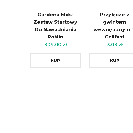
Gardena Mds-
Przyłącze z
Zestaw Startowy
gwintem
Do Nawadniania
wewnętrznym 1
Roślin
Cellfast
Doniczkowych M
309.00
zł
3.03
zł
Ze Sterownikiem
(1300220)
KUP
KUP