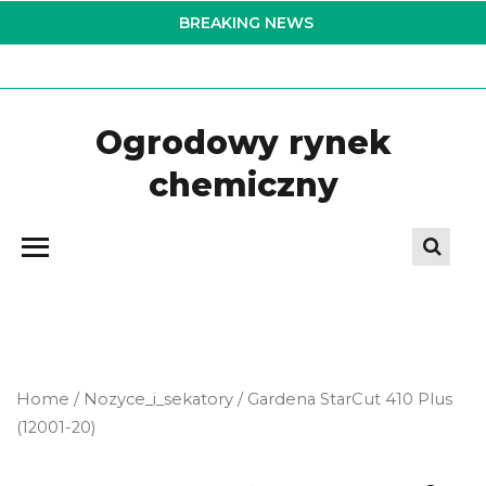
Skip
BREAKING NEWS
to
the
content
Ogrodowy rynek
chemiczny
Home
/
Nozyce_i_sekatory
/ Gardena StarCut 410 Plus
(12001-20)