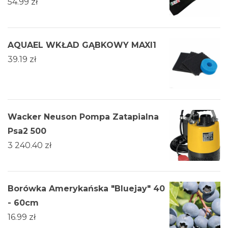
54.99
zł
AQUAEL WKŁAD GĄBKOWY MAXI1
39.19
zł
Wacker Neuson Pompa Zatapialna
Psa2 500
3 240.40
zł
Borówka Amerykańska "Bluejay" 40
- 60cm
16.99
zł