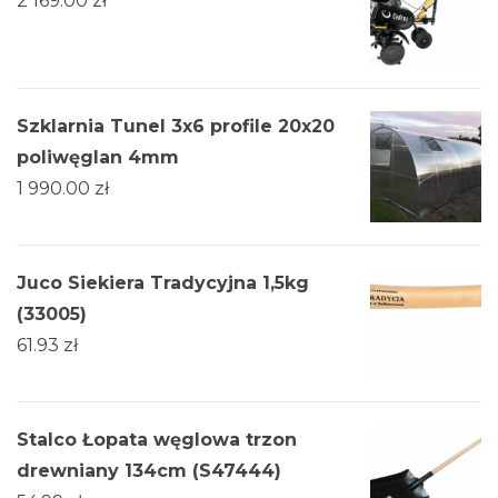
2 169.00
zł
Szklarnia Tunel 3x6 profile 20x20
poliwęglan 4mm
1 990.00
zł
Juco Siekiera Tradycyjna 1,5kg
(33005)
61.93
zł
Stalco Łopata węglowa trzon
drewniany 134cm (S47444)