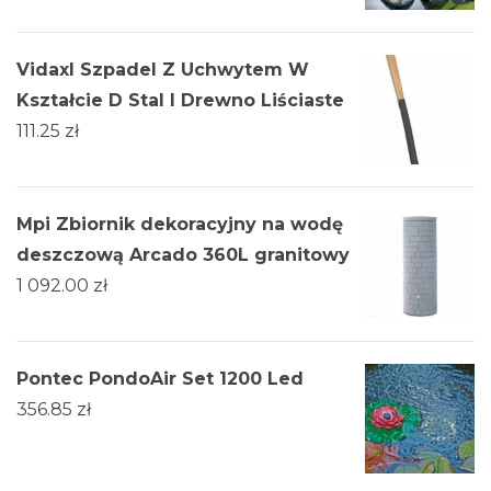
Vidaxl Szpadel Z Uchwytem W
Kształcie D Stal I Drewno Liściaste
111.25
zł
Mpi Zbiornik dekoracyjny na wodę
deszczową Arcado 360L granitowy
1 092.00
zł
Pontec PondoAir Set 1200 Led
356.85
zł