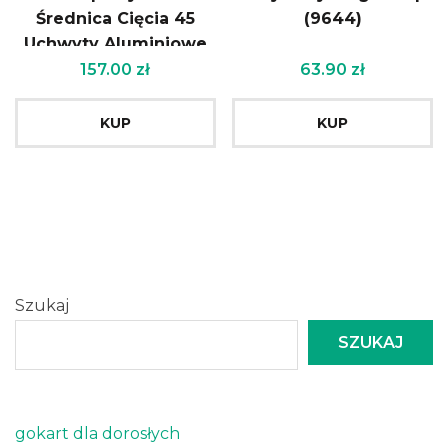
Średnica Cięcia 45
(9644)
Uchwyty Aluminiowe
Verto
157.00
zł
63.90
zł
KUP
KUP
Szukaj
SZUKAJ
gokart dla dorosłych