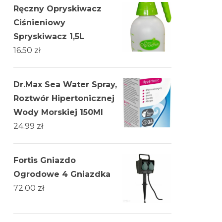
Ręczny Opryskiwacz
Ciśnieniowy
Spryskiwacz 1,5L
16.50
zł
Dr.Max Sea Water Spray,
Roztwór Hipertonicznej
Wody Morskiej 150Ml
24.99
zł
Fortis Gniazdo
Ogrodowe 4 Gniazdka
72.00
zł