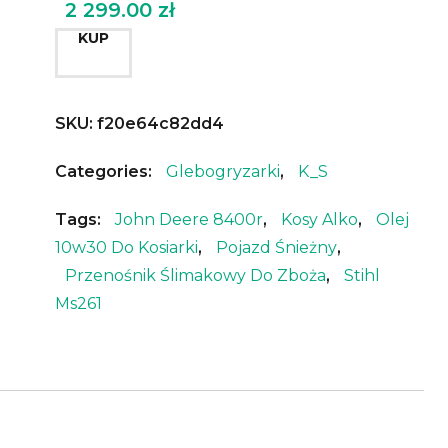
2 299.00
zł
KUP
SKU:
f20e64c82dd4
Categories:
Glebogryzarki
,
K_S
Tags:
John Deere 8400r
,
Kosy Alko
,
Olej
10w30 Do Kosiarki
,
Pojazd Śnieżny
,
Przenośnik Ślimakowy Do Zboża
,
Stihl
Ms261