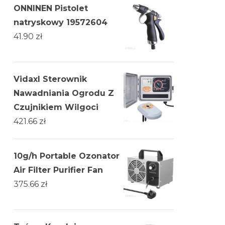
ONNINEN Pistolet
natryskowy 19572604
41.90
zł
Vidaxl Sterownik
Nawadniania Ogrodu Z
Czujnikiem Wilgoci
421.66
zł
10g/h Portable Ozonator
Air Filter Purifier Fan
375.66
zł