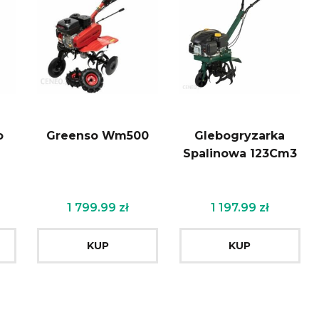
o
Greenso Wm500
Glebogryzarka
Spalinowa 123Cm3
1 799.99
zł
1 197.99
zł
KUP
KUP