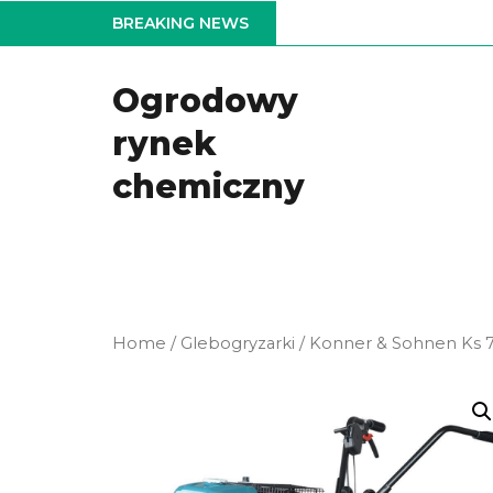
Skip
BREAKING NEWS
to
the
Ogrodowy
content
rynek
chemiczny
Home
/
Glebogryzarki
/ Konner & Sohnen Ks