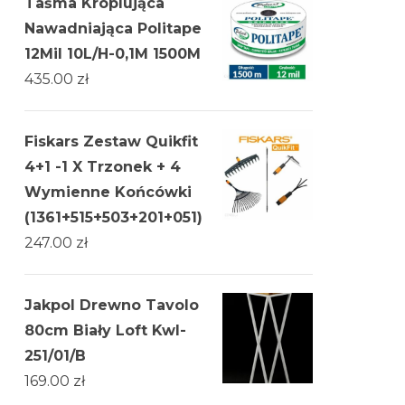
Taśma Kroplująca
Nawadniająca Politape
12Mil 10L/H-0,1M 1500M
435.00
zł
Fiskars Zestaw Quikfit
4+1 -1 X Trzonek + 4
Wymienne Końcówki
(1361+515+503+201+051)
247.00
zł
Jakpol Drewno Tavolo
80cm Biały Loft Kwl-
251/01/B
169.00
zł