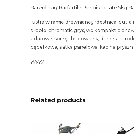
Barenbrug Barfertile Premium Late 5kg B
lustra w ramie drewnianej, rdestnica, butla
skoble, chromatic grys, wc kompakt pionowy
udarowe, sprzęt budowlany, domek ogrodow
bąbelkowa, siatka panelowa, kabina prysz
yyyyy
Related products