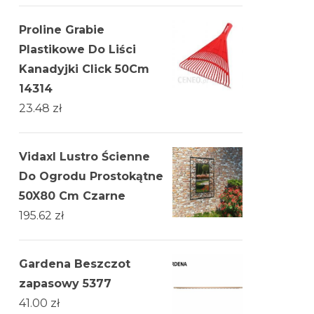
Proline Grabie
Plastikowe Do Liści
Kanadyjki Click 50Cm
14314
23.48
zł
Vidaxl Lustro Ścienne
Do Ogrodu Prostokątne
50X80 Cm Czarne
195.62
zł
Gardena Beszczot
zapasowy 5377
41.00
zł