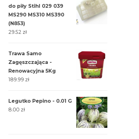
do piły Stihl 029 039
MS290 MS310 MS390
(N853)
29.52
zł
Trawa Samo
Zagęszczająca -
Renowacyjna 5Kg
189.99
zł
Legutko Pepino - 0.01 G
8.00
zł