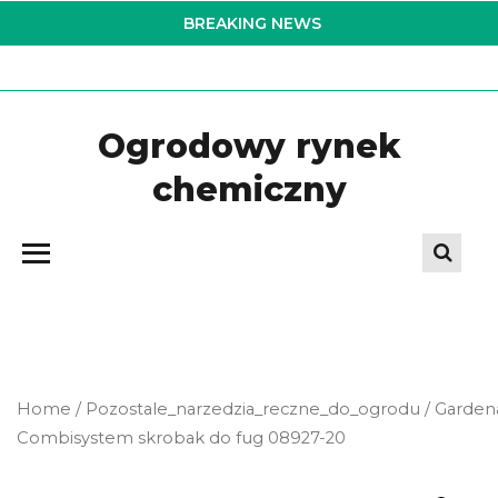
Skip
BREAKING NEWS
to
the
content
Ogrodowy rynek
chemiczny
Home
/
Pozostale_narzedzia_reczne_do_ogrodu
/ Garden
Combisystem skrobak do fug 08927-20