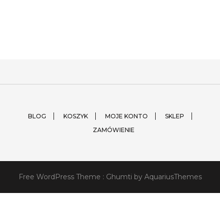
BLOG
KOSZYK
MOJE KONTO
SKLEP
ZAMÓWIENIE
Free WordPress Theme :
Ghumti
by AquariusThemes