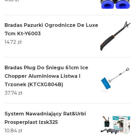
Bradas Pazurki Ogrodnicze De Luxe
7cm Kt-Y6003
14.72
zł
Bradas Pług Do Śniegu 61cm Ice
Chopper Aluminiowa Listwa I
Trzonek (KTCXG804B)
37.74
zł
System Nawadniający Rat&Urbi
Prosperplast Izsk325
10.84
zł