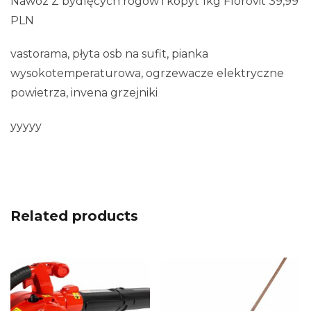
Nawóz Z bydlęcych rogów i kopyt 1kg Florovit 39,99
PLN
vastorama, płyta osb na sufit, pianka
wysokotemperaturowa, ogrzewacze elektryczne
powietrza, invena grzejniki
yyyyy
Related products