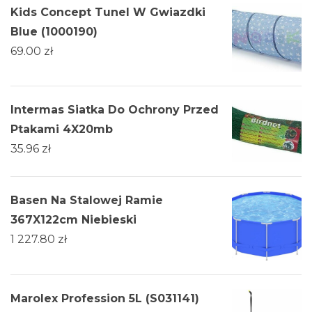
Kids Concept Tunel W Gwiazdki
Blue (1000190)
69.00
zł
Intermas Siatka Do Ochrony Przed
Ptakami 4X20mb
35.96
zł
Basen Na Stalowej Ramie
367X122cm Niebieski
1 227.80
zł
Marolex Profession 5L (S031141)