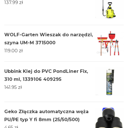
137.99
zł
WOLF-Garten Wieszak do narzędzi,
szyna UM-M 3715000
119.00
zł
Ubbink Klej do PVC PondLiner Fix,
310 ml, 1339106 409295
141.95
zł
Geko Złączka automatyczna węża
PU/PE typ Y fi 8mm (25/50/500)
4.65
zł