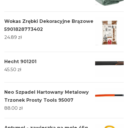
Wokas Zrębki Dekoracyjne Brązowe
5901828773402
24.89
zł
Hecht 901201
45.50
zł
Neo Szpadel Hartowany Metalowy
Trzonek Prosty Tools 95007
88.00
zł
Antymol - zawieszka na mole 45g