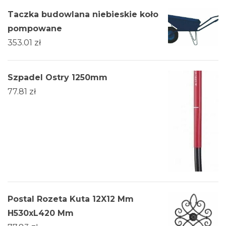
Taczka budowlana niebieskie koło
pompowane
353.01
zł
Szpadel Ostry 1250mm
77.81
zł
Postal Rozeta Kuta 12X12 Mm
H530xL420 Mm