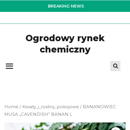
Skip
BREAKING NEWS
to
the
content
Ogrodowy rynek
chemiczny
Home
/
Kwiaty_i_rosliny_pokojowe
/ BANANOWIEC
MUSA „CAVENDISH” BANAN L