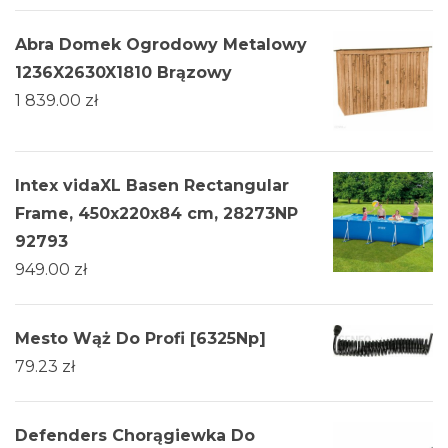
Abra Domek Ogrodowy Metalowy
1236X2630X1810 Brązowy
1 839.00
zł
Intex vidaXL Basen Rectangular
Frame, 450x220x84 cm, 28273NP
92793
949.00
zł
Mesto Wąż Do Profi [6325Np]
79.23
zł
Defenders Chorągiewka Do