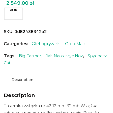
2 549.00
zł
KUP
SKU:
0d82438342a2
Categories:
Glebogryzarki
,
Oleo-Mac
Tags:
Big Farmer
,
Jak Naostrzyc Noz
,
Spychacz
Cat
Description
Description
Tasiemka wstążka nr 42 12 mm 32 mb Wstążka
satynowa posiada wielkie zastosowanie. Posłuży