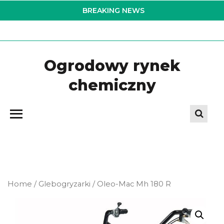
Skip
BREAKING NEWS
to
the
content
Ogrodowy rynek
chemiczny
Home
/
Glebogryzarki
/ Oleo-Mac Mh 180 R