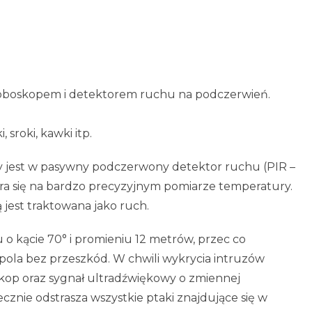
roboskopem i detektorem ruchu na podczerwień.
, sroki, kawki itp.
 jest w pasywny podczerwony detektor ruchu (PIR –
era się na bardzo precyzyjnym pomiarze temperatury.
jest traktowana jako ruch.
 o kącie 70° i promieniu 12 metrów, przec co
la bez przeszkód. W chwili wykrycia intruzów
kop oraz sygnał ultradźwiękowy o zmiennej
ecznie odstrasza wszystkie ptaki znajdujące się w