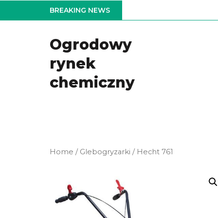
Skip
BREAKING NEWS
to
the
Ogrodowy
content
rynek
chemiczny
Home
/
Glebogryzarki
/ Hecht 761