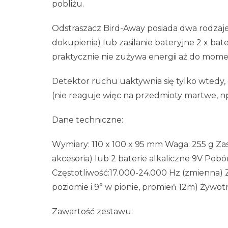
pobliżu.
Odstraszacz Bird-Away posiada dwa rodzaje z
dokupienia) lub zasilanie bateryjne 2 x bat
praktycznie nie zużywa energii aż do mom
Detektor ruchu uaktywnia się tylko wtedy, g
(nie reaguje więc na przedmioty martwe, np.
Dane techniczne:
Wymiary: 110 x 100 x 95 mm Waga: 255 g Zasi
akcesoria) lub 2 baterie alkaliczne 9V Pobó
Częstotliwość:17.000-24.000 Hz (zmienna) Z
poziomie i 9° w pionie, promień 12m) Żywotn
Zawartość zestawu: