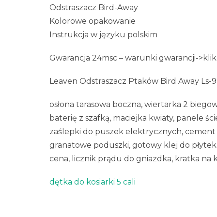
Odstraszacz Bird-Away
Kolorowe opakowanie
Instrukcja w języku polskim
Gwarancja 24msc – warunki gwarancji->klik
Leaven Odstraszacz Ptaków Bird Away Ls-9
osłona tarasowa boczna, wiertarka 2 biego
baterię z szafką, maciejka kwiaty, panele śc
zaślepki do puszek elektrycznych, cement bi
granatowe poduszki, gotowy klej do płytek 
cena, licznik prądu do gniazdka, kratka na
dętka do kosiarki 5 cali