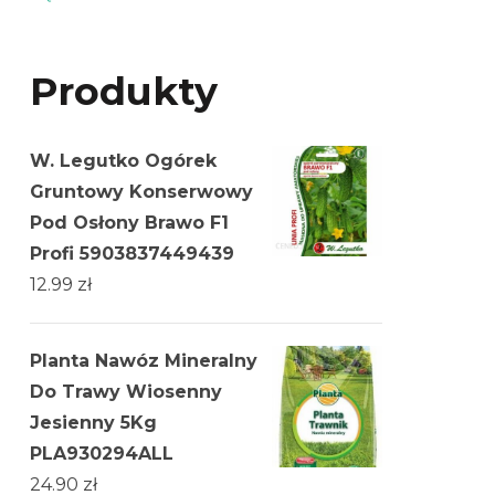
Produkty
W. Legutko Ogórek
Gruntowy Konserwowy
Pod Osłony Brawo F1
Profi 5903837449439
12.99
zł
Planta Nawóz Mineralny
Do Trawy Wiosenny
Jesienny 5Kg
PLA930294ALL
24.90
zł