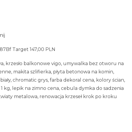
nij
87Bf Target 147,00 PLN
wa, krzesło balkonowe vigo, umywalka bez otworu na
ienne, makita szlifierka, płyta betonowa na komin,
ały, chromatic grys, farba dekoral cena, kolory ścian,
1 kg, lepik na zimno cena, cebula dymka do sadzenia
 kwiaty metalowa, renowacja krzeseł krok po kroku