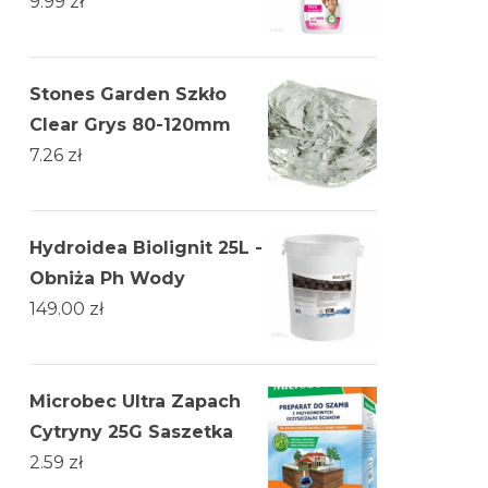
9.99
zł
Stones Garden Szkło
Clear Grys 80-120mm
7.26
zł
Hydroidea Biolignit 25L -
Obniża Ph Wody
149.00
zł
Microbec Ultra Zapach
Cytryny 25G Saszetka
2.59
zł