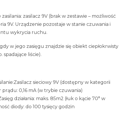
asilania: zasilacz 9V (brak w zestawie – możliwość
eria 9V. Urządzenie pozostaje w stanie czuwania i
entu wykrycia ruchu.
dy w jego zasięgu znajdzie się obiekt ciepłokrwisty
 spadające liście).
lanie:Zasilacz sieciowy 9V (dostępny w kategorii
r prądu: 0,16 mA (w trybie czuwania)
asięg działania: maks. 85m2 (łuk o kącie 70° w
ość diody: do 100 tysięcy godzin