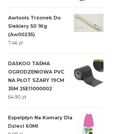
Awtools Trzonek Do
Siekiery 50 1Kg
(Aw00235)
7.46
zł
DASKOO TAŚMA
OGRODZENIOWA PVC
NA PŁOT SZARY 19CM
35M 25E11000002
64.90
zł
Expelpłyn Na Komary Dla
Dzieci 60Ml