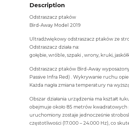
Description
Odstraszacz ptaków
Bird-Away Model 2019
Ultradźwiękowy odstraszacz ptaków ze st
Odstraszacz działa na:
gołębie, wróble, szpaki , wrony, kruki, jaskółki
Odstraszacz ptaków Bird-Away wyposażony
Passive Infra Red) . Wykrywanie ruchu opi
Każda nagła zmiana temperatury na wyższą 
Obszar działania urządzenia ma kształt łuku
obejmuje około 85 metrów kwadratowych po
uruchomiony zostaje jednocześnie strobos
częstotliwości (17.000 – 24.000 Hz), co skut