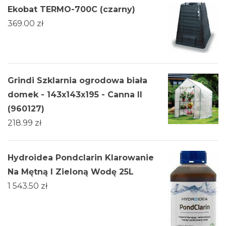
Ekobat TERMO-700C (czarny)
369.00
zł
Grindi Szklarnia ogrodowa biała
domek - 143x143x195 - Canna II
(960127)
218.99
zł
Hydroidea Pondclarin Klarowanie
Na Mętną I Zieloną Wodę 25L
1 543.50
zł