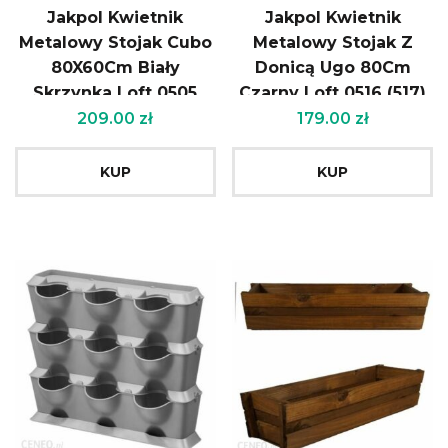
Jakpol Kwietnik
Jakpol Kwietnik
Metalowy Stojak Cubo
Metalowy Stojak Z
80X60Cm Biały
Donicą Ugo 80Cm
Skrzynka Loft 0505
Czarny Loft 0516 (517)
(5052)
209.00
zł
179.00
zł
KUP
KUP