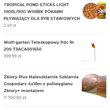
TROPICAL POND STICKS LIGHT
1000L/90G WOREK POKARM
PŁYWAJĄCY DLA RYB STAWOWYCH
2.49
zł
Wolf-garten Teleskopowy Pdc Rr
200 73ACA001650
399.99
zł
Zbiory Plus Maleszklarnie Szklarnia
Gospodarz 4x18m z poliwęglanu
Zbiory+ montażem
11 700.00
zł