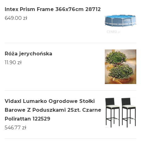
Intex Prism Frame 366x76cm 28712
649.00
zł
Róża jerychońska
11.90
zł
Vidaxl Lumarko Ogrodowe Stołki
Barowe Z Poduszkami 2Szt. Czarne
Polirattan 122529
546.77
zł