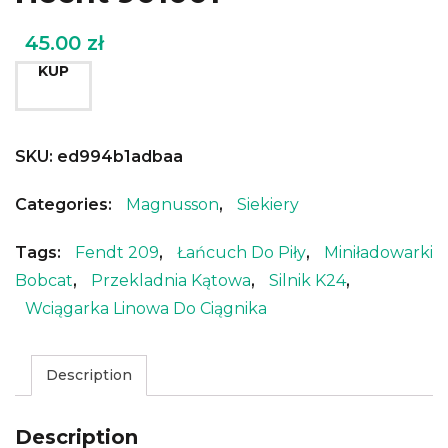
45.00
zł
KUP
SKU:
ed994b1adbaa
Categories:
Magnusson
,
Siekiery
Tags:
Fendt 209
,
Łańcuch Do Piły
,
Miniładowarki
Bobcat
,
Przekladnia Kątowa
,
Silnik K24
,
Wciągarka Linowa Do Ciągnika
Description
Description