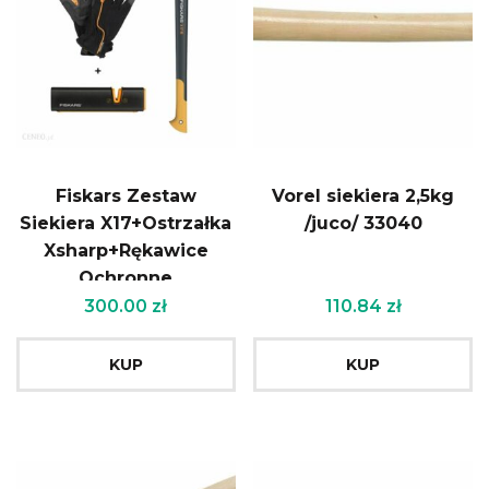
Fiskars Zestaw
Vorel siekiera 2,5kg
Siekiera X17+Ostrzałka
/juco/ 33040
Xsharp+Rękawice
Ochronne
(122463+160004+120740)
300.00
zł
110.84
zł
KUP
KUP