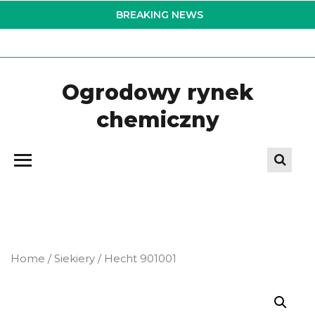
Skip
BREAKING NEWS
to
the
content
Ogrodowy rynek
chemiczny
Home
/
Siekiery
/ Hecht 901001