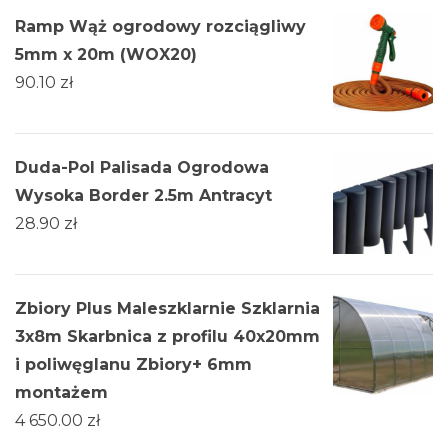
Ramp Wąż ogrodowy rozciągliwy
5mm x 20m (WOX20)
90.10
zł
Duda-Pol Palisada Ogrodowa
Wysoka Border 2.5m Antracyt
28.90
zł
Zbiory Plus Maleszklarnie Szklarnia
3х8m Skarbnica z profilu 40x20mm
i poliwęglanu Zbiory+ 6mm
montażem
4 650.00
zł