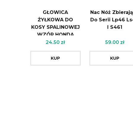
GŁOWICA
Nac Nóż Zbieraj
ŻYŁKOWA DO
Do Serii Lp46 L
KOSY SPALINOWEJ
I S461
WZÓR HONDA
GZK6
24.50
zł
59.00
zł
KUP
KUP