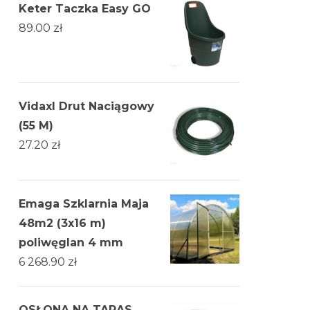
Keter Taczka Easy GO
89.00
zł
Vidaxl Drut Naciągowy
(55 M)
27.20
zł
Emaga Szklarnia Maja
48m2 (3x16 m)
poliwęglan 4 mm
6 268.90
zł
OSŁONA NA TARAS