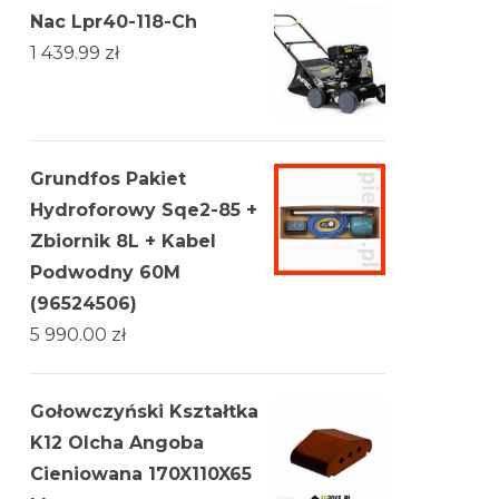
Nac Lpr40-118-Ch
1 439.99
zł
Grundfos Pakiet
Hydroforowy Sqe2-85 +
Zbiornik 8L + Kabel
Podwodny 60M
(96524506)
5 990.00
zł
Gołowczyński Kształtka
K12 Olcha Angoba
Cieniowana 170X110X65