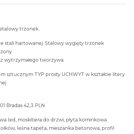
metalowy trzonek.
e stali hartowanej. Stalowy wygięty trzonek
czony
 z wytrzymałego tworzywa.
sztucznym TYP prosty UCHWYT w kształcie litery
nej
01 Bradas 42,3 PLN
twa led, moskitiera do drzwi, płyta kominkowa
ołków, leśna tapeta, mieszanka betonowa, profil