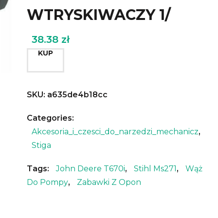
WTRYSKIWACZY 1/
38.38
zł
KUP
SKU:
a635de4b18cc
Categories:
Akcesoria_i_czesci_do_narzedzi_mechanicz
,
Stiga
Tags:
John Deere T670i
,
Stihl Ms271
,
Wąż
Do Pompy
,
Zabawki Z Opon