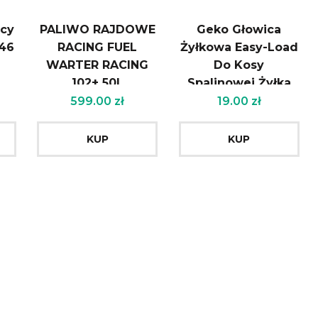
ący
PALIWO RAJDOWE
Geko Głowica
s46
RACING FUEL
Żyłkowa Easy-Load
WARTER RACING
Do Kosy
102+ 50L
Spalinowej Żyłka
599.00
zł
19.00
zł
KUP
KUP