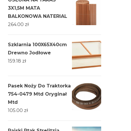
3X1,5M MATA
BALKONOWA NATERIAL
264.00
zł
Szklarnia 100X65X40cm
Drewno Jodłowe
159.18
zł
Pasek Noży Do Traktorka
754-0479 Mtd Oryginał
Mtd
105.00
zł
Rajski Ptak Strelitzia