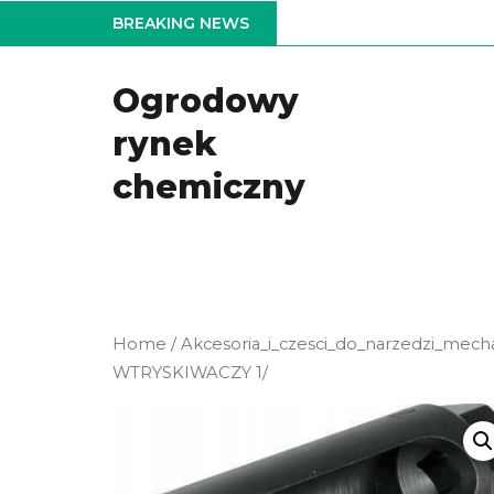
Skip
BREAKING NEWS
to
the
Ogrodowy
content
rynek
chemiczny
Home
/
Akcesoria_i_czesci_do_narzedzi_mech
WTRYSKIWACZY 1/