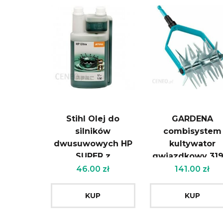
Stihl Olej do
GARDENA
silników
combisystem
dwusuwowych HP
kultywator
SUPER z
gwiazdkowy 319
dozownikiem 1 l
20
46.00
zł
141.00
zł
(na 50l paliwa) 0781
319 8061
KUP
KUP