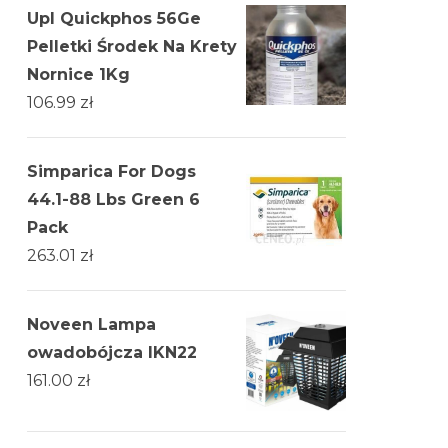
Upl Quickphos 56Ge
Pelletki Środek Na Krety
Nornice 1Kg
106.99
zł
Simparica For Dogs
44.1-88 Lbs Green 6
Pack
263.01
zł
Noveen Lampa
owadobójcza IKN22
161.00
zł