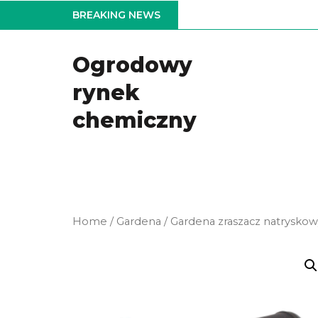
Skip
BREAKING NEWS
to
the
Ogrodowy
content
rynek
chemiczny
Home
/
Gardena
/ Gardena zraszacz natryskow