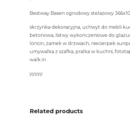
Bestway Basen ogrodowy stelażowy 366x1
skrzynka dekoracyjna, uchwyt do mebli kuc
betonowa, listwy wykończeniowe do glazury 
loncin, zamek w drzwiach, niecierpek sunpa
umywalka z szafka, pralka w kuchni, fototap
walk in
yyyyy
Related products