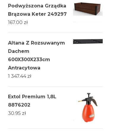
Podwyższona Grządka
Brązowa Keter 249297
167.00
zł
Altana Z Rozsuwanym
Dachem
600X300X233cm
Antracytowa
1 347.44
zł
Extol Premium 1,8L
8876202
30.95
zł