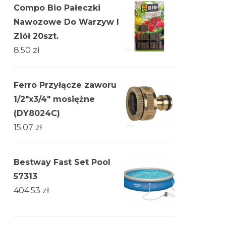
Compo Bio Pałeczki
Nawozowe Do Warzyw I
Ziół 20szt.
8.50
zł
Ferro Przyłącze zaworu
1/2"x3/4" mosiężne
(DY8024C)
15.07
zł
Bestway Fast Set Pool
57313
404.53
zł