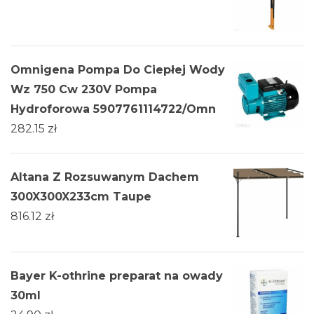
Omnigena Pompa Do Ciepłej Wody
Wz 750 Cw 230V Pompa
Hydroforowa 5907761114722/Omn
282.15
zł
Altana Z Rozsuwanym Dachem
300X300X233cm Taupe
816.12
zł
Bayer K-othrine preparat na owady
30ml