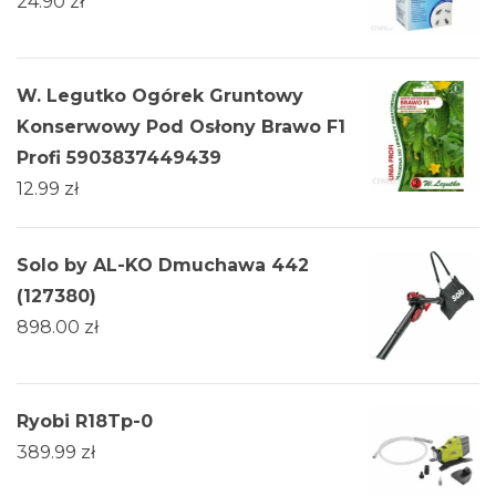
24.90
zł
W. Legutko Ogórek Gruntowy
Konserwowy Pod Osłony Brawo F1
Profi 5903837449439
12.99
zł
Solo by AL-KO Dmuchawa 442
(127380)
898.00
zł
Ryobi R18Tp-0
389.99
zł