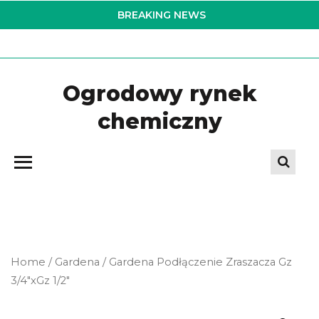
Skip
BREAKING NEWS
to
the
content
Ogrodowy rynek
chemiczny
Home
/
Gardena
/ Gardena Podłączenie Zraszacza Gz
3/4″xGz 1/2″