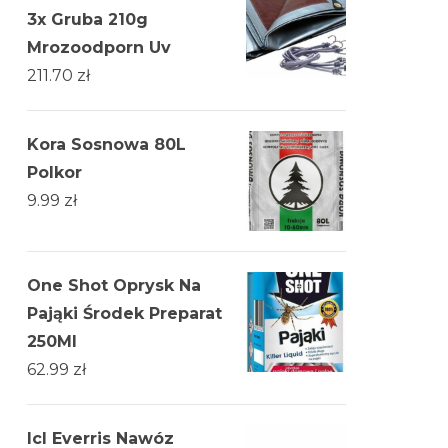
3x Gruba 210g
Mrozoodporn Uv
211.70
zł
Kora Sosnowa 80L
Polkor
9.99
zł
One Shot Oprysk Na
Pająki Środek Preparat
250Ml
62.99
zł
Icl Everris Nawóz