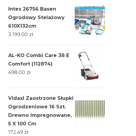
Intex 26756 Basen
Ogrodowy Stelażowy
610X132cm
3 199.00
zł
AL-KO Combi Care 38 E
Comfort (112874)
498.00
zł
Vidaxl Zaostrzone Słupki
Ogrodzeniowe 16 Szt.
Drewno Impregnowane,
5 X 100 Cm
172.49
zł