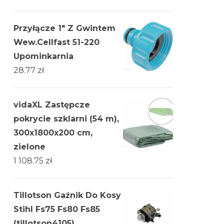
Przyłącze 1" Z Gwintem
Wew.Cellfast 51-220
Upominkarnia
28.77
zł
vidaXL Zastępcze
pokrycie szklarni (54 m),
300x1800x200 cm,
zielone
1 108.75
zł
Tillotson Gaźnik Do Kosy
Stihl Fs75 Fs80 Fs85
(tillotson4105)