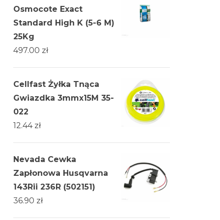
Osmocote Exact
Standard High K (5-6 M)
25Kg
497.00
zł
Cellfast Żyłka Tnąca
Gwiazdka 3mmx15M 35-
022
12.44
zł
Nevada Cewka
Zapłonowa Husqvarna
143Rii 236R (502151)
36.90
zł