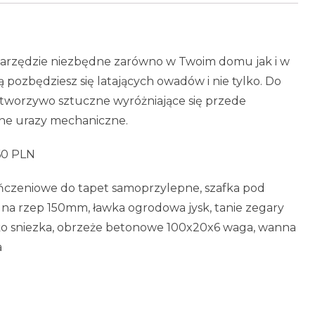
narzędzie niezbędne zarówno w Twoim domu jak i w
 pozbędziesz się latających owadów i nie tylko. Do
worzywo sztuczne wyróżniające się przede
bne urazy mechaniczne.
,60 PLN
ończeniowe do tapet samoprzylepne, szafka pod
na rzep 150mm, ławka ogrodowa jysk, tanie zegary
ko sniezka, obrzeże betonowe 100x20x6 waga, wanna
a