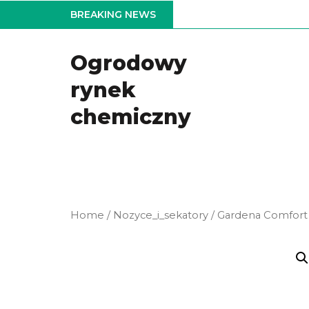
Skip
BREAKING NEWS
to
the
Ogrodowy
content
rynek
chemiczny
Home
/
Nozyce_i_sekatory
/ Gardena Comfort