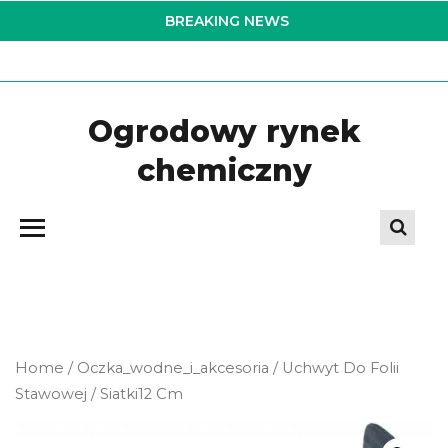
Skip
BREAKING NEWS
to
the
content
Ogrodowy rynek
chemiczny
Home
/
Oczka_wodne_i_akcesoria
/ Uchwyt Do Folii
Stawowej / Siatki12 Cm