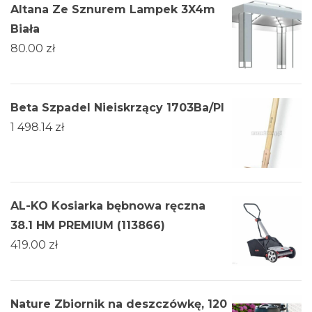
Altana Ze Sznurem Lampek 3X4m
Biała
80.00
zł
Beta Szpadel Nieiskrzący 1703Ba/Pl
1 498.14
zł
AL-KO Kosiarka bębnowa ręczna
38.1 HM PREMIUM (113866)
419.00
zł
Nature Zbiornik na deszczówkę, 120