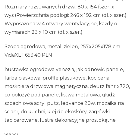
Rozmiary rozsuwanych drzwi: 80 x 154 (szer. x
wys.)Powierzchnia podłogi: 246 x 192 cm (dł. x szer.)
Wyposażona w 4 otwory wentylacyjne, każdy o
wymiarach 23 x 10 cm (dł. x szer.)
Szopa ogrodowa, metal, zieleń, 257x205x178 cm
VidaXL 1 653,40 PLN
huśtawka ogrodowa venezia, jak odnowić panele,
farba piaskowa, profile plastikowe, koc cena,
moskitiera drzwiowa magnetyczna, deutz fahr x720,
co położyć pod panele, listwa metalowa, gładź
szpachlowa acryl putz, ledvance 20w, mozaika na
ścianę do kuchni, klej do ekoskóry, zagłówki
tapicerowane, lustra dekoracyjne prostokątne
yyyyy