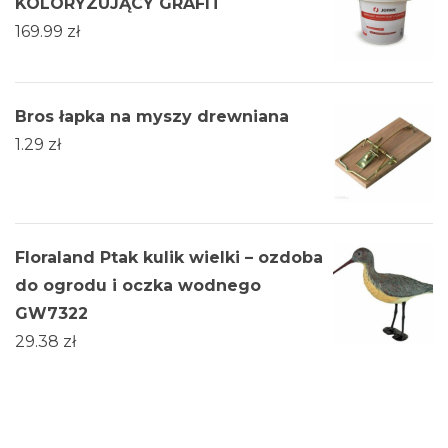
KOLORYZUJĄCY GRAFIT
169.99
zł
Bros łapka na myszy drewniana
1.29
zł
Floraland Ptak kulik wielki – ozdoba
do ogrodu i oczka wodnego
GW7322
29.38
zł