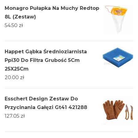
Monagro Pułapka Na Muchy Redtop
8L (Zestaw)
54.50
zł
Happet Gąbka Średnioziarnista
Ppi30 Do Filtra Grubość 5Cm
25X25Cm
20.00
zł
Esschert Design Zestaw Do
Przycinania Gałęzi Gt41 421288
127.05
zł