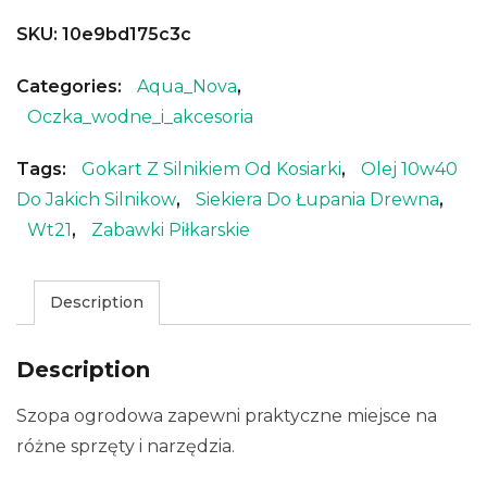
SKU:
10e9bd175c3c
Categories:
Aqua_Nova
,
Oczka_wodne_i_akcesoria
Tags:
Gokart Z Silnikiem Od Kosiarki
,
Olej 10w40
Do Jakich Silnikow
,
Siekiera Do Łupania Drewna
,
Wt21
,
Zabawki Piłkarskie
Description
Description
Szopa ogrodowa zapewni praktyczne miejsce na
różne sprzęty i narzędzia.