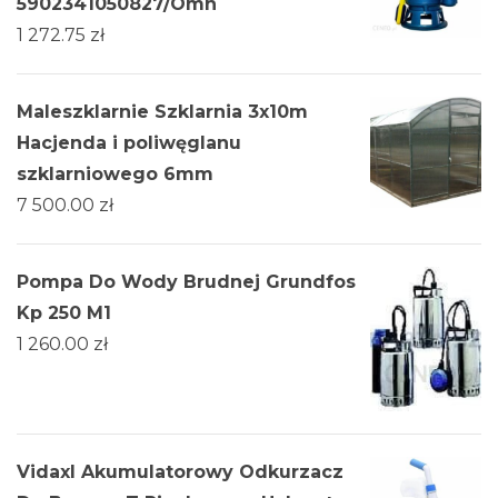
5902341050827/Omn
1 272.75
zł
Maleszklarnie Szklarnia 3х10m
Hacjenda i poliwęglanu
szklarniowego 6mm
7 500.00
zł
Pompa Do Wody Brudnej Grundfos
Kp 250 M1
1 260.00
zł
Vidaxl Akumulatorowy Odkurzacz