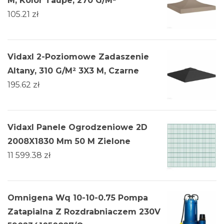
M, Kolor Taupe, 270 G/M²
105.21
zł
Vidaxl 2-Poziomowe Zadaszenie
Altany, 310 G/M² 3X3 M, Czarne
195.62
zł
Vidaxl Panele Ogrodzeniowe 2D
2008X1830 Mm 50 M Zielone
11 599.38
zł
Omnigena Wq 10-10-0.75 Pompa
Zatapialna Z Rozdrabniaczem 230V