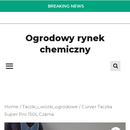
Skip
BREAKING NEWS
to
the
content
Ogrodowy rynek
chemiczny
Home
/
Taczki_i_wozki_ogrodowe
/ Curver Taczka
Super Pro 150L Czarna