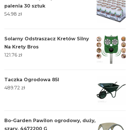
palenia 30 sztuk
54.98
zł
Solarny Odstraszacz Kretów Silny
Na Krety Bros
121.76
zł
Taczka Ogrodowa 85l
489.72
zł
Bo-Garden Pawilon ogrodowy, duży,
szary, 4472200 G