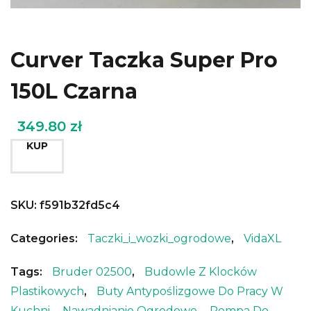
Curver Taczka Super Pro
150L Czarna
349.80
zł
KUP
SKU:
f591b32fd5c4
Categories:
Taczki_i_wozki_ogrodowe
,
VidaXL
Tags:
Bruder 02500
,
Budowle Z Klocków
Plastikowych
,
Buty Antypoślizgowe Do Pracy W
Kuchni
,
Nawadnianie Ogrodowe
,
Pompa Do