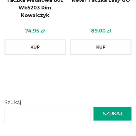
Taczka Metalowa 80L
Keter Taczka Easy GO
Wb5203 Rim
Kowalczyk
74.95
zł
89.00
zł
KUP
KUP
Szukaj
SZUKAJ