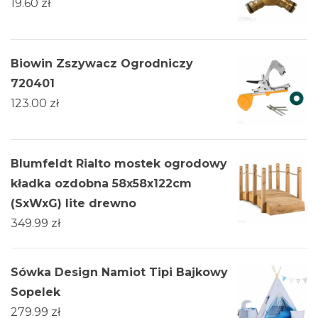
19.60
zł
Biowin Zszywacz Ogrodniczy
720401
123.00
zł
Blumfeldt Rialto mostek ogrodowy
kładka ozdobna 58x58x122cm
(SxWxG) lite drewno
349.99
zł
Sówka Design Namiot Tipi Bajkowy
Sopelek
279.99
zł