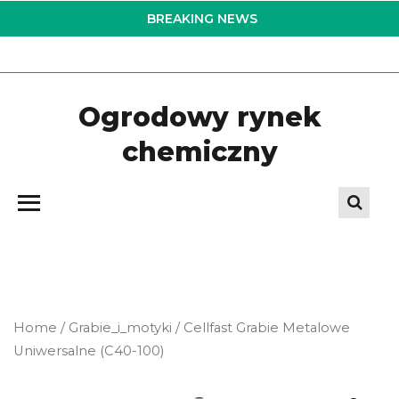
Skip
BREAKING NEWS
to
the
content
Ogrodowy rynek
chemiczny
Home
/
Grabie_i_motyki
/ Cellfast Grabie Metalowe
Uniwersalne (C40-100)