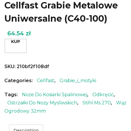
Cellfast Grabie Metalowe
Uniwersalne (C40-100)
64.54
zł
KUP
SKU:
210bf2f108df
Categories:
Cellfast
,
Grabie_i_motyki
Tags:
Noże Do Kosiarki Spalinowej
,
Odkręcić
,
Ostrzałki Do Noży Myśliwskich
,
Stihl Ms 270
,
Wąż
Ogrodowy 32mm
Description