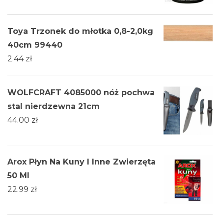
Toya Trzonek do młotka 0,8-2,0kg
40cm 99440
2.44
zł
WOLFCRAFT 4085000 nóż pochwa
stal nierdzewna 21cm
44.00
zł
Arox Płyn Na Kuny I Inne Zwierzęta
50 Ml
22.99
zł