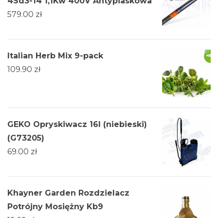
4Sd3-14 1,1Kw 400V Antypiaskowa
579.00
zł
Italian Herb Mix 9-pack
109.90
zł
GEKO Opryskiwacz 16l (niebieski)
(G73205)
69.00
zł
Khayner Garden Rozdzielacz
Potrójny Mosiężny Kb9