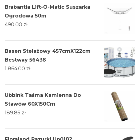
Brabantia Lift-O-Matic Suszarka
Ogrodowa 50m
490.00
zł
Basen Stelażowy 457cmX122cm
Bestway 56438
1 864.00
zł
Ubbink Taśma Kamienna Do
Stawów 60X150Cm
189.85
zł
Floraland Pazurki Up0182