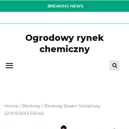
Skip
BREAKING NEWS
to
the
content
Ogrodowy rynek
chemiczny
Home
/
Bestway
/ Bestway Basen Stelażowy
221X150X43 56040