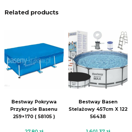
Related products
Bestway Pokrywa
Bestway Basen
Przykrycie Basenu
Stelażowy 457cm X 122
259×170 ( 58105 )
56438
27.80
zł
1 601.37
zł