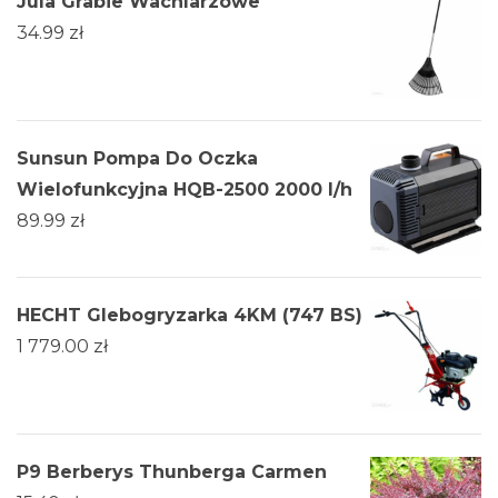
Jula Grabie Wachlarzowe
34.99
zł
Sunsun Pompa Do Oczka
Wielofunkcyjna HQB-2500 2000 l/h
89.99
zł
HECHT Glebogryzarka 4KM (747 BS)
1 779.00
zł
P9 Berberys Thunberga Carmen