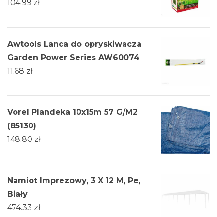
104.99
zł
Awtools Lanca do opryskiwacza
Garden Power Series AW60074
11.68
zł
Vorel Plandeka 10x15m 57 G/M2
(85130)
148.80
zł
Namiot Imprezowy, 3 X 12 M, Pe,
Biały
474.33
zł