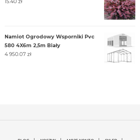
15.40
zł
Namiot Ogrodowy Wsporniki Pvc
580 4X6m 2,5m Biały
4 950.07
zł