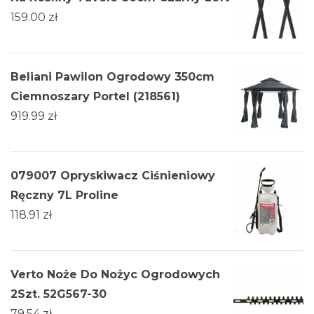
159.00
zł
Beliani Pawilon Ogrodowy 350cm
Ciemnoszary Portel (218561)
919.99
zł
079007 Opryskiwacz Ciśnieniowy
Ręczny 7L Proline
118.91
zł
Verto Noże Do Nożyc Ogrodowych
2Szt. 52G567-30
79.54
zł