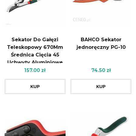
Sekator Do Gałęzi
BAHCO Sekator
Teleskopowy 670Mm
jednoręczny PG-10
Średnica Cięcia 45
Uchwyty Aluminiowe
Verto
157.00
zł
74.50
zł
KUP
KUP