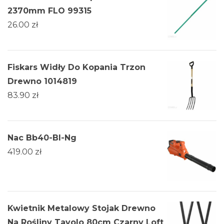
2370mm FLO 99315
26.00
zł
Fiskars Widły Do Kopania Trzon
Drewno 1014819
83.90
zł
Nac Bb40-Bl-Ng
419.00
zł
Kwietnik Metalowy Stojak Drewno
Na Rośliny Tavolo 80cm Czarny Loft