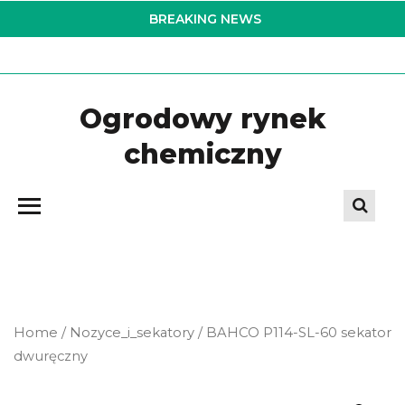
Skip
BREAKING NEWS
to
the
content
Ogrodowy rynek
chemiczny
Home
/
Nozyce_i_sekatory
/ BAHCO P114-SL-60 sekator
dwuręczny