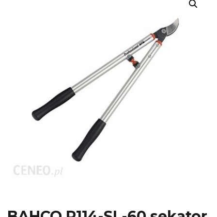
BAHCO P114-SL-60 sekator