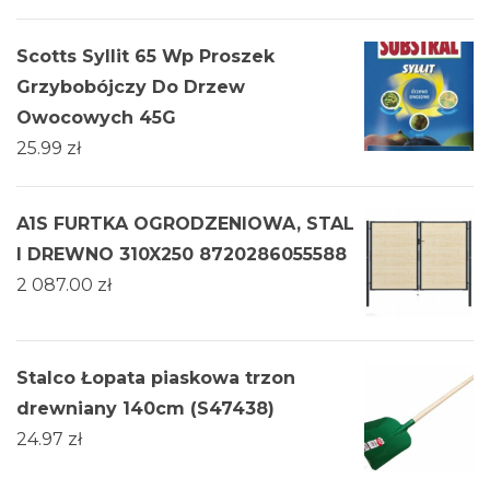
Scotts Syllit 65 Wp Proszek
Grzybobójczy Do Drzew
Owocowych 45G
25.99
zł
A1S FURTKA OGRODZENIOWA, STAL
I DREWNO 310X250 8720286055588
2 087.00
zł
Stalco Łopata piaskowa trzon
drewniany 140cm (S47438)
24.97
zł