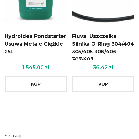
Hydroidea Pondstarter
Fluval Uszczelka
Usuwa Metale Ciężkie
Silnika O-Ring 304/404
25L
305/405 306/406
307/407
1 545.00
zł
36.42
zł
KUP
KUP
Szukaj