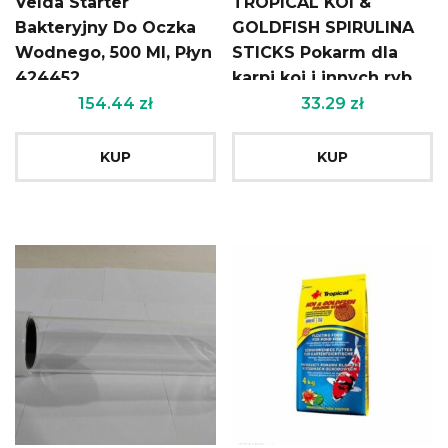
Velda Starter
TROPICAL KOI &
Bakteryjny Do Oczka
GOLDFISH SPIRULINA
Wodnego, 500 Ml, Płyn
STICKS Pokarm dla
424452
karpi koi i innych ryb
stawowych pływające
154.44
zł
33.29
zł
pałeczki 11l 1,3kg
KUP
KUP