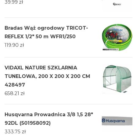
39.99
zł
Bradas Wąż ogrodowy TRICOT-
REFLEX 1/2" 50 m WFR1/250
119.90
zł
VIDAXL NATURE SZKLARNIA
TUNELOWA, 200 X 200 X 200 CM
428497
658.21
zł
Husqvarna Prowadnica 3/8 1,5 28"
92DL (501958092)
333.75
zł