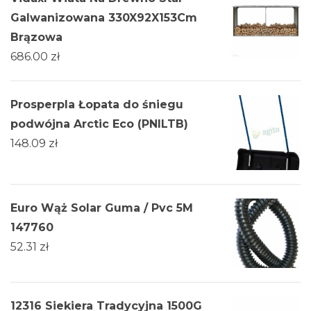
Galwanizowana 330X92X153Cm
Brązowa
686.00
zł
Prosperpla Łopata do śniegu
podwójna Arctic Eco (PNILTB)
148.09
zł
Euro Wąż Solar Guma / Pvc 5M
147760
52.31
zł
12316 Siekiera Tradycyjna 1500G