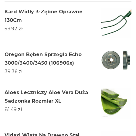
Kard Widły 3-Zębne Oprawne
130Cm
53.92
zł
Oregon Bęben Sprzęgła Echo
3000/3400/3450 (106906x)
39.36
zł
Aloes Leczniczy Aloe Vera Duża
Sadzonka Rozmiar XL
81.49
zł
Vidaxl Wiata Na Drewno Stal