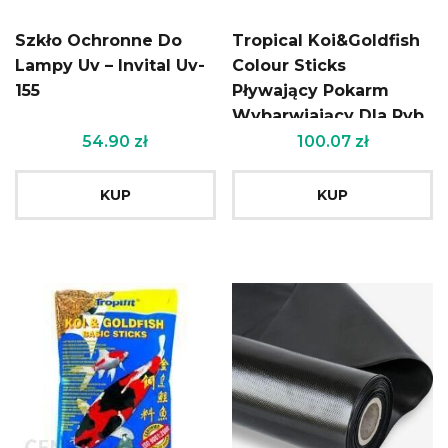
Szkło Ochronne Do
Tropical Koi&Goldfish
Lampy Uv – Invital Uv-
Colour Sticks
155
Pływający Pokarm
Wybarwiający Dla Ryb
50L
54.90
zł
100.07
zł
KUP
KUP