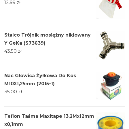
12.99
zł
Stalco Trójnik mosiężny niklowany
Y GeKa (S73639)
43.50
zł
Nac Głowica Żyłkowa Do Kos
M10X1,25mm (2015-1)
35.00
zł
Teflon Taśma Maxitape 13,2Mx12mm
x0,1mm