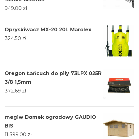
949.00
zł
Opryskiwacz MX-20 20L Marolex
324.50
zł
Oregon Łańcuch do piły 73LPX 025R
3/8 1,5mm
372.69
zł
megiw Domek ogrodowy GAUDIO
BIS
11 599.00
zł