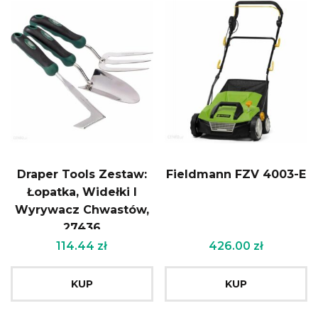
Draper Tools Zestaw:
Fieldmann FZV 4003-E
Łopatka, Widełki I
Wyrywacz Chwastów,
27436
114.44
zł
426.00
zł
KUP
KUP