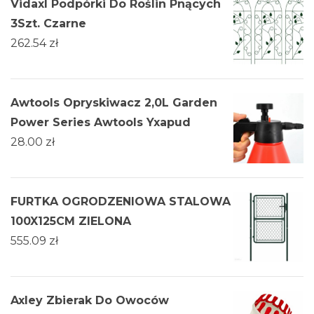
Vidaxl Podpórki Do Roślin Pnących
3Szt. Czarne
262.54
zł
Awtools Opryskiwacz 2,0L Garden
Power Series Awtools Yxapud
28.00
zł
FURTKA OGRODZENIOWA STALOWA
100X125CM ZIELONA
555.09
zł
Axley Zbierak Do Owoców