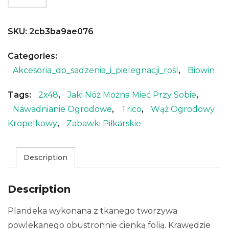
SKU:
2cb3ba9ae076
Categories:
Akcesoria_do_sadzenia_i_pielegnacji_rosl
,
Biowin
Tags:
2x48
,
Jaki Nóż Można Mieć Przy Sobie
,
Nawadnianie Ogrodowe
,
Trico
,
Wąż Ogrodowy
Kropelkowy
,
Zabawki Piłkarskie
Description
Description
Plandeka wykonana z tkanego tworzywa
powlekanego obustronnie cienką folią. Krawędzie