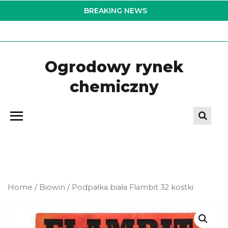
Skip
BREAKING NEWS
to
the
content
Ogrodowy rynek
chemiczny
Home
/
Biowin
/ Podpałka biała Flambit 32 kostki