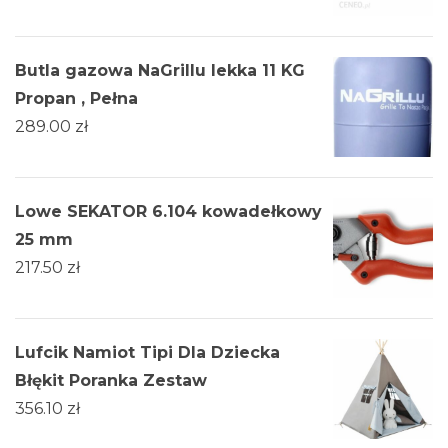
Butla gazowa NaGrillu lekka 11 KG
Propan , Pełna
289.00
zł
Lowe SEKATOR 6.104 kowadełkowy
25 mm
217.50
zł
Lufcik Namiot Tipi Dla Dziecka
Błękit Poranka Zestaw
356.10
zł