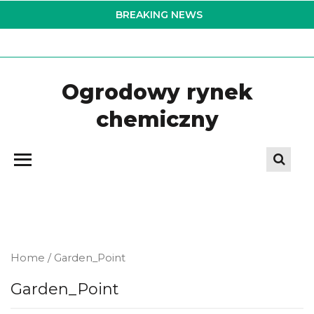
Skip
BREAKING NEWS
to
the
content
Ogrodowy rynek
chemiczny
Home
/ Garden_Point
Garden_Point