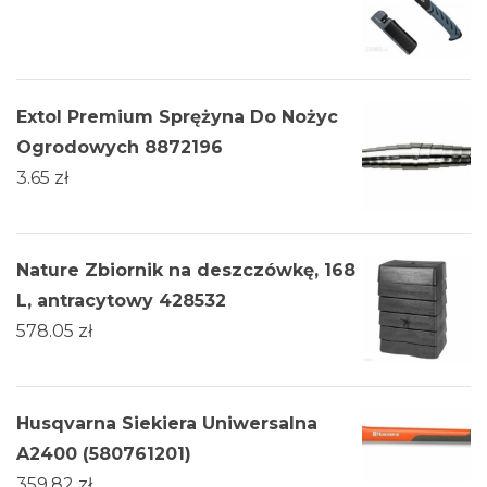
Extol Premium Sprężyna Do Nożyc
Ogrodowych 8872196
3.65
zł
Nature Zbiornik na deszczówkę, 168
L, antracytowy 428532
578.05
zł
Husqvarna Siekiera Uniwersalna
A2400 (580761201)
359.82
zł