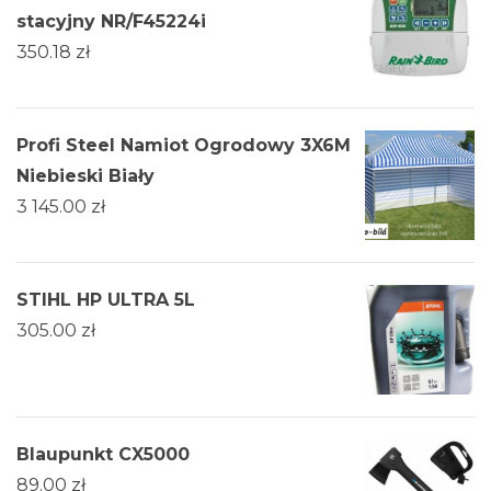
stacyjny NR/F45224i
350.18
zł
Profi Steel Namiot Ogrodowy 3X6M
Niebieski Biały
3 145.00
zł
STIHL HP ULTRA 5L
305.00
zł
Blaupunkt CX5000
89.00
zł