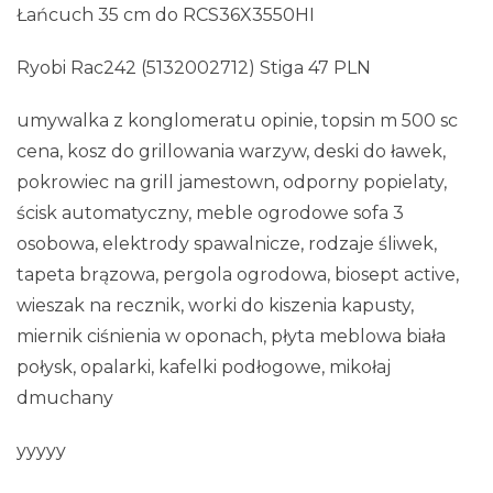
Łańcuch 35 cm do RCS36X3550HI
Ryobi Rac242 (5132002712) Stiga 47 PLN
umywalka z konglomeratu opinie, topsin m 500 sc
cena, kosz do grillowania warzyw, deski do ławek,
pokrowiec na grill jamestown, odporny popielaty,
ścisk automatyczny, meble ogrodowe sofa 3
osobowa, elektrody spawalnicze, rodzaje śliwek,
tapeta brązowa, pergola ogrodowa, biosept active,
wieszak na recznik, worki do kiszenia kapusty,
miernik ciśnienia w oponach, płyta meblowa biała
połysk, opalarki, kafelki podłogowe, mikołaj
dmuchany
yyyyy