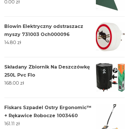
0.00
zł
Biowin Elektryczny odstraszacz
myszy 731003 Och000096
14.80
zł
Składany Zbiornik Na Deszczówkę
250L Pvc Flo
168.00
zł
Fiskars Szpadel Ostry Ergonomic™
+ Rękawice Robocze 1003460
161.11
zł