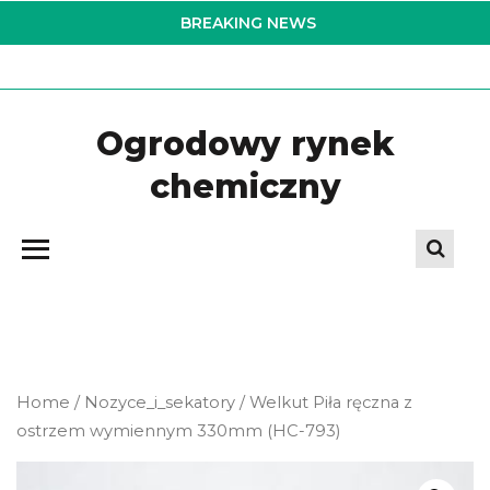
Skip
BREAKING NEWS
to
the
content
Ogrodowy rynek
chemiczny
Home
/
Nozyce_i_sekatory
/ Welkut Piła ręczna z
ostrzem wymiennym 330mm (HC-793)