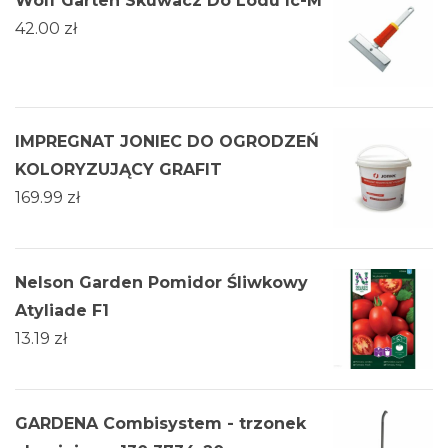
Wolf Garten Skuwacz Do Lodu Ic-M
42.00
zł
IMPREGNAT JONIEC DO OGRODZEŃ
KOLORYZUJĄCY GRAFIT
169.99
zł
Nelson Garden Pomidor Śliwkowy
Atyliade F1
13.19
zł
GARDENA Combisystem - trzonek