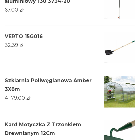
aluminiowy 130 3734-20
67.00
zł
VERTO 15G016
32.39
zł
Szklarnia Poliwęglanowa Amber
3X8m
4 179.00
zł
Kard Motyczka Z Trzonkiem
Drewnianym 12Cm