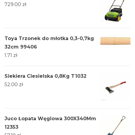
729.00
zł
Toya Trzonek do młotka 0,3-0,7kg
32cm 99406
1.71
zł
Siekiera Ciesielska 0,8Kg T1032
52.00
zł
Juco Łopata Węglowa 300X340Mm
12353