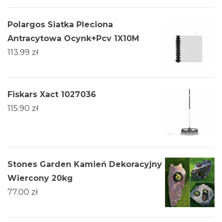
Polargos Siatka Pleciona
Antracytowa Ocynk+Pcv 1X10M
113.99
zł
Fiskars Xact 1027036
115.90
zł
Stones Garden Kamień Dekoracyjny
Wiercony 20kg
77.00
zł