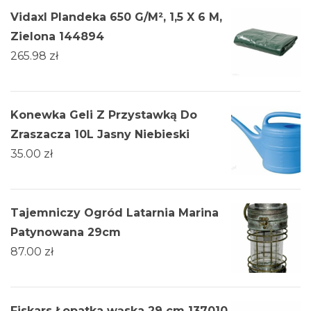
Vidaxl Plandeka 650 G/M², 1,5 X 6 M,
Zielona 144894
265.98
zł
Konewka Geli Z Przystawką Do
Zraszacza 10L Jasny Niebieski
35.00
zł
Tajemniczy Ogród Latarnia Marina
Patynowana 29cm
87.00
zł
Fiskars Łopatka wąska 29 cm 137010