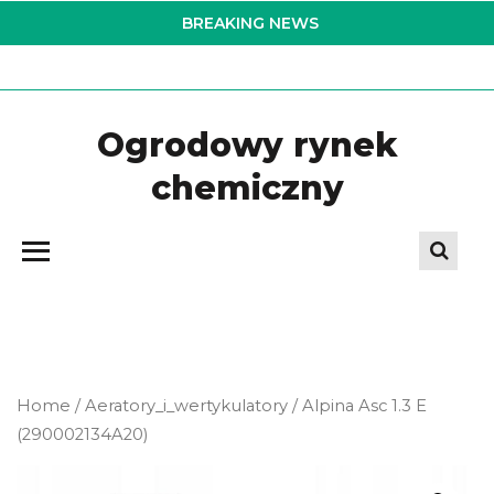
Skip
BREAKING NEWS
to
the
content
Ogrodowy rynek
chemiczny
Home
/
Aeratory_i_wertykulatory
/ Alpina Asc 1.3 E
(290002134A20)