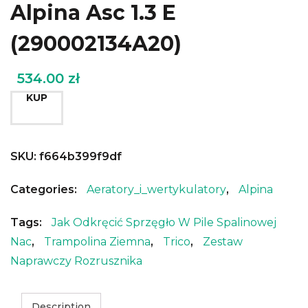
Alpina Asc 1.3 E
(290002134A20)
534.00
zł
KUP
SKU:
f664b399f9df
Categories:
Aeratory_i_wertykulatory
,
Alpina
Tags:
Jak Odkręcić Sprzęgło W Pile Spalinowej
Nac
,
Trampolina Ziemna
,
Trico
,
Zestaw
Naprawczy Rozrusznika
Description