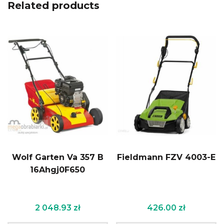
Related products
Wolf Garten Va 357 B
Fieldmann FZV 4003-E
16Ahgj0F650
2 048.93
zł
426.00
zł