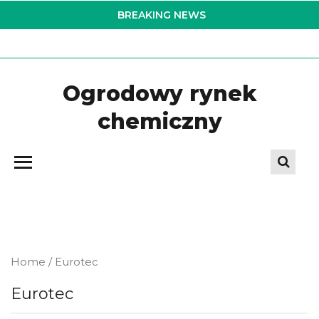
Skip
BREAKING NEWS
to
the
content
Ogrodowy rynek
chemiczny
Home
/ Eurotec
Eurotec