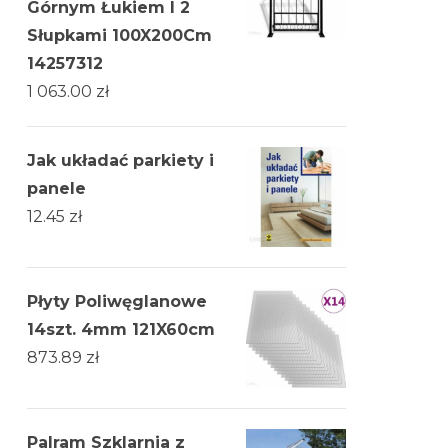
Górnym Łukiem I 2
Słupkami 100X200Cm
14257312
1 063.00
zł
Jak układać parkiety i
panele
12.45
zł
Płyty Poliwęglanowe
14szt. 4mm 121X60cm
873.89
zł
Palram Szklarnia z