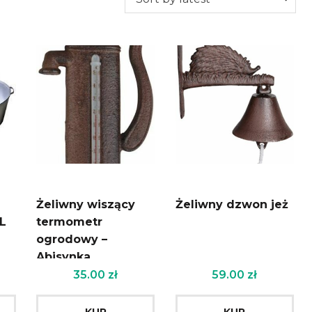
Żeliwny wiszący
Żeliwny dzwon jeż
L
termometr
ogrodowy –
Abisynka
35.00
zł
59.00
zł
KUP
KUP