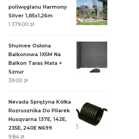
poliwęglanu Harmony
Silver 1,85x1,26m
1 379.00
zł
Shumee Osłona
Balkonowa 1X5M Na
Balkon Taras Mata +
Sznur
39.00
zł
Nevada Sprężyna Kółka
Rozrusznika Do Pilarek
Husqvarna 137E, 142E,
235E, 240E N699
9.84
zł