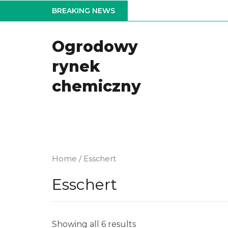
Skip
BREAKING NEWS
to
the
Ogrodowy
content
rynek
chemiczny
Home
/ Esschert
Esschert
Showing all 6 results