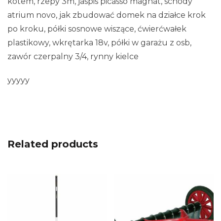
kotem, rzepy 3m, jaspis picasso magnat, schody
atrium novo, jak zbudować domek na działce krok
po kroku, półki sosnowe wiszące, ćwierćwałek
plastikowy, wkrętarka 18v, półki w garażu z osb,
zawór czerpalny 3/4, rynny kielce
yyyyy
Related products