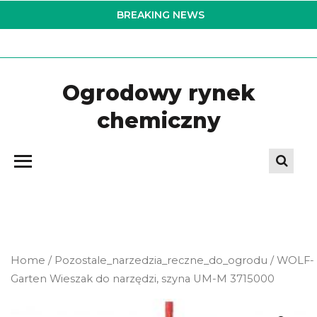
Skip
BREAKING NEWS
to
the
content
Ogrodowy rynek
chemiczny
Home
/
Pozostale_narzedzia_reczne_do_ogrodu
/ WOLF-
Garten Wieszak do narzędzi, szyna UM-M 3715000