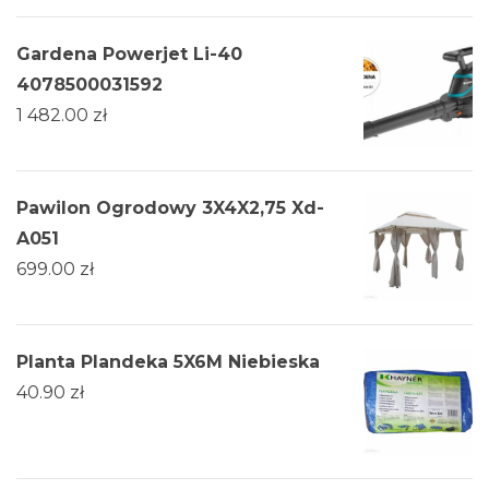
Gardena Powerjet Li-40
4078500031592
1 482.00
zł
Pawilon Ogrodowy 3X4X2,75 Xd-
A051
699.00
zł
Planta Plandeka 5X6M Niebieska
40.90
zł