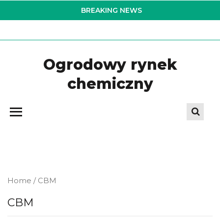
Skip
BREAKING NEWS
to
the
content
Ogrodowy rynek
chemiczny
Home
/ CBM
CBM