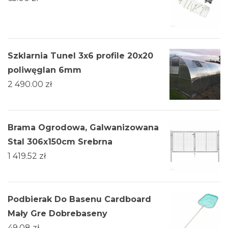
Szklarnia Tunel 3x6 profile 20x20
poliwęglan 6mm
2 490.00
zł
Brama Ogrodowa, Galwanizowana
Stal 306x150cm Srebrna
1 419.52
zł
Podbierak Do Basenu Cardboard
Mały Gre Dobrebaseny
49.08
zł