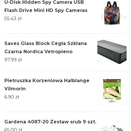
U-Disk Hidden Spy Camera USB
Flash Drive Mini HD Spy Cameras
55.43
zł
Saves Glass Block Cegła Szklana
Czarna Nordica Vetropieno
97.99
zł
Pietruszka Korzeniowa Halblange
Vilmorin
6.90
zł
Gardena 4087-20 Zestaw srub 9 szt.
65.00
zł