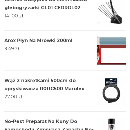
glebogryzarki GL01 CEDRGL02
141.00
zł
Arox Płyn Na Mrówki 200ml
9.49
zł
Wąż z nakrętkami 500cm do
opryskiwacza R011C500 Marolex
27.00
zł
No-Pest Preparat Na Kuny Do
Samochodu Zmywacz Zapachu No-