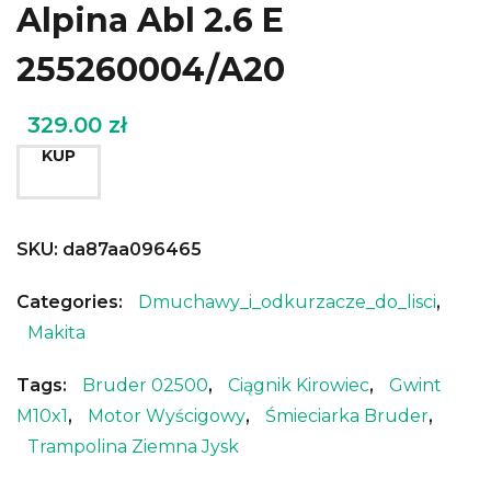
Alpina Abl 2.6 E
255260004/A20
329.00
zł
KUP
SKU:
da87aa096465
Categories:
Dmuchawy_i_odkurzacze_do_lisci
,
Makita
Tags:
Bruder 02500
,
Ciągnik Kirowiec
,
Gwint
M10x1
,
Motor Wyścigowy
,
Śmieciarka Bruder
,
Trampolina Ziemna Jysk