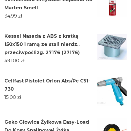
Marten Smell
34.99
zł
Kessel Nasada z ABS z kratką
150x150 i ramą ze stali nierdz.,
przeciwpoślizg. 27176 (27176)
491.00
zł
Cellfast Pistolet Orion Abs/Pc C51-
730
15.00
zł
Geko Głowica Żyłkowa Easy-Load
Do Kosy Spalinowej Żyłka