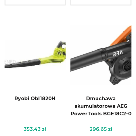
Ryobi Obl1820H
Dmuchawa
akumulatorowa AEG
PowerTools BGE18C2-0
353.43
zł
296.65
zł