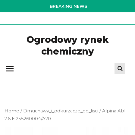
Skip
BREAKING NEWS
to
the
content
Ogrodowy rynek
chemiczny
Home
/
Dmuchawy_i_odkurzacze_do_lisci
/ Alpina Abl
2.6 E 255260004/A20