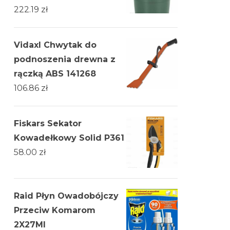
222.19
zł
Vidaxl Chwytak do
podnoszenia drewna z
rączką ABS 141268
106.86
zł
Fiskars Sekator
Kowadełkowy Solid P361
58.00
zł
Raid Płyn Owadobójczy
Przeciw Komarom
2X27Ml