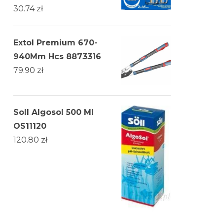
30.74
zł
Extol Premium 670-
940Mm Hcs 8873316
79.90
zł
Soll Algosol 500 Ml
OS11120
120.80
zł