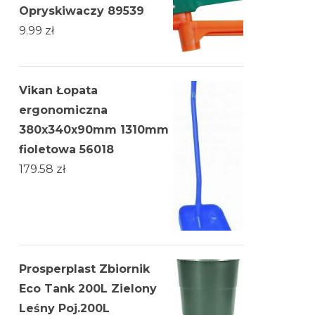
Opryskiwaczy 89539
9.99
zł
Vikan Łopata
ergonomiczna
380x340x90mm 1310mm
fioletowa 56018
179.58
zł
Prosperplast Zbiornik
Eco Tank 200L Zielony
Leśny Poj.200L