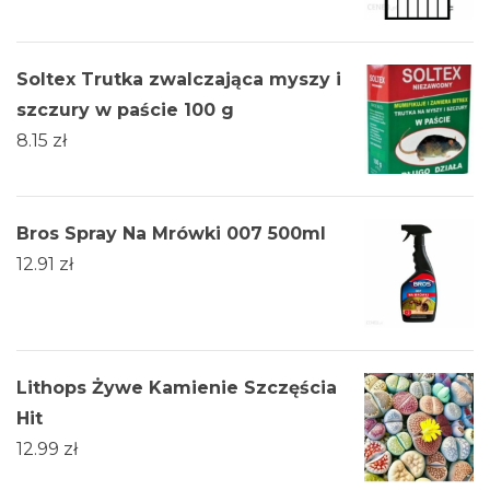
Soltex Trutka zwalczająca myszy i
szczury w paście 100 g
8.15
zł
Bros Spray Na Mrówki 007 500ml
12.91
zł
Lithops Żywe Kamienie Szczęścia
Hit
12.99
zł