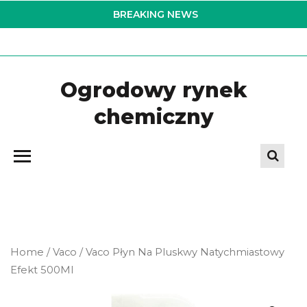
Skip
BREAKING NEWS
to
the
content
Ogrodowy rynek
chemiczny
Home
/
Vaco
/ Vaco Płyn Na Pluskwy Natychmiastowy
Efekt 500Ml