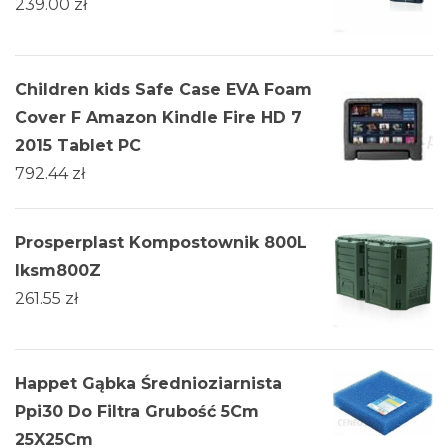
239.00
zł
Children kids Safe Case EVA Foam
Cover F Amazon Kindle Fire HD 7
2015 Tablet PC
792.44
zł
Prosperplast Kompostownik 800L
Iksm800Z
261.55
zł
Happet Gąbka Średnioziarnista
Ppi30 Do Filtra Grubość 5Cm
25X25Cm