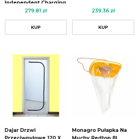
Independent Charging
Portable 18350 16340
279.81
zł
239.36
zł
14500 Battery Charger
KUP
KUP
Dajar Drzwi
Monagro Pułapka Na
Przeciwpyłowe 120 X
Muchy Redtop 8L