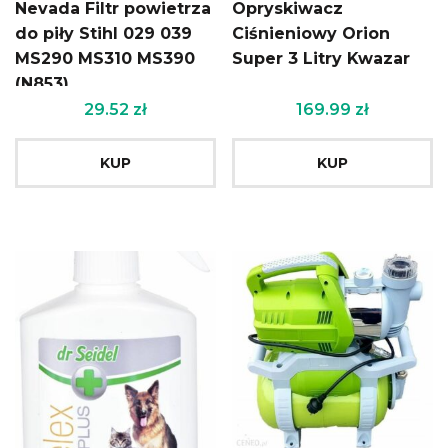
Nevada Filtr powietrza
Opryskiwacz
do piły Stihl 029 039
Ciśnieniowy Orion
MS290 MS310 MS390
Super 3 Litry Kwazar
(N853)
29.52
zł
169.99
zł
KUP
KUP