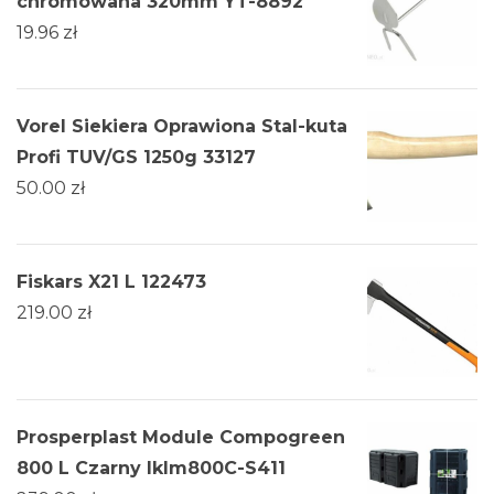
chromowana 320mm YT-8892
19.96
zł
Vorel Siekiera Oprawiona Stal-kuta
Profi TUV/GS 1250g 33127
50.00
zł
Fiskars X21 L 122473
219.00
zł
Prosperplast Module Compogreen
800 L Czarny Iklm800C-S411