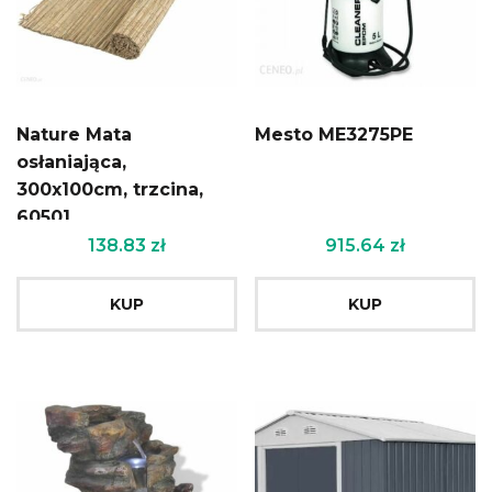
Nature Mata
Mesto ME3275PE
osłaniająca,
300x100cm, trzcina,
60501
138.83
zł
915.64
zł
KUP
KUP