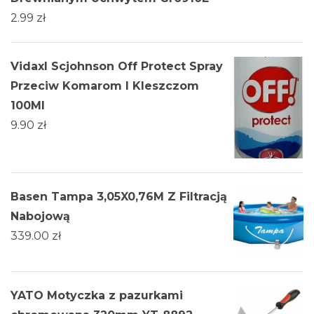
2.99
zł
Vidaxl Scjohnson Off Protect Spray
Przeciw Komarom I Kleszczom
100Ml
9.90
zł
Basen Tampa 3,05X0,76M Z Filtracją
Nabojową
339.00
zł
YATO Motyczka z pazurkami