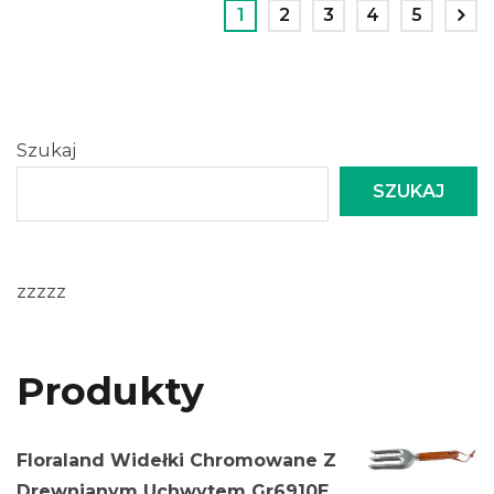
1
2
3
4
5
Szukaj
SZUKAJ
zzzzz
Produkty
Floraland Widełki Chromowane Z
Drewnianym Uchwytem Gr6910E