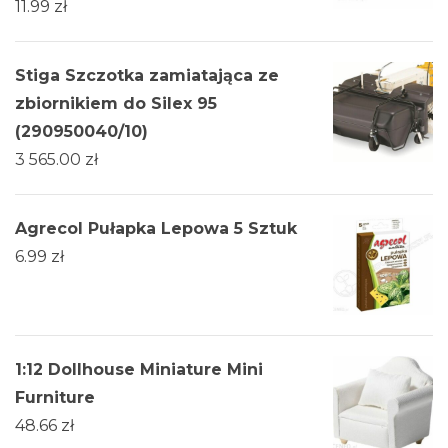
11.99
zł
Stiga Szczotka zamiatająca ze
zbiornikiem do Silex 95
(290950040/10)
3 565.00
zł
Agrecol Pułapka Lepowa 5 Sztuk
6.99
zł
1:12 Dollhouse Miniature Mini
Furniture
48.66
zł