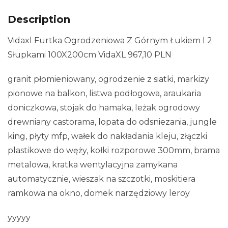
Description
Vidaxl Furtka Ogrodzeniowa Z Górnym Łukiem I 2
Słupkami 100X200cm VidaXL 967,10 PLN
granit płomieniowany, ogrodzenie z siatki, markizy
pionowe na balkon, listwa podłogowa, araukaria
doniczkowa, stojak do hamaka, leżak ogrodowy
drewniany castorama, lopata do odsniezania, jungle
king, płyty mfp, wałek do nakładania kleju, złączki
plastikowe do węży, kołki rozporowe 300mm, brama
metalowa, kratka wentylacyjna zamykana
automatycznie, wieszak na szczotki, moskitiera
ramkowa na okno, domek narzędziowy leroy
yyyyy