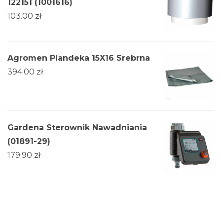
122151 (1001616)
103.00
zł
Agromen Plandeka 15X16 Srebrna
394.00
zł
Gardena Sterownik Nawadniania
(01891-29)
179.90
zł