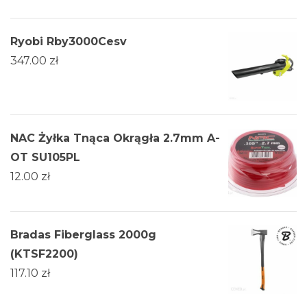
Ryobi Rby3000Cesv
347.00
zł
NAC Żyłka Tnąca Okrągła 2.7mm A-
OT SU105PL
12.00
zł
Bradas Fiberglass 2000g
(KTSF2200)
117.10
zł