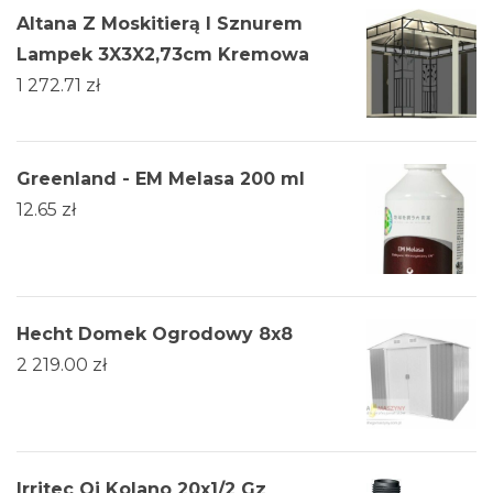
Altana Z Moskitierą I Sznurem
Lampek 3X3X2,73cm Kremowa
1 272.71
zł
Greenland - EM Melasa 200 ml
12.65
zł
Hecht Domek Ogrodowy 8x8
2 219.00
zł
Irritec Qj Kolano 20x1/2 Gz