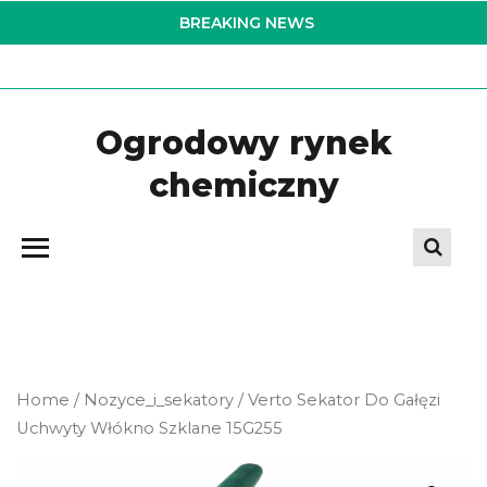
Skip
BREAKING NEWS
to
the
content
Ogrodowy rynek
chemiczny
Home
/
Nozyce_i_sekatory
/ Verto Sekator Do Gałęzi
Uchwyty Włókno Szklane 15G255