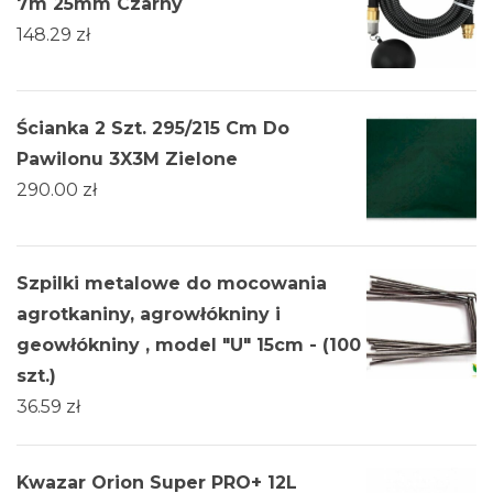
7m 25mm Czarny
148.29
zł
Ścianka 2 Szt. 295/215 Cm Do
Pawilonu 3X3M Zielone
290.00
zł
Szpilki metalowe do mocowania
agrotkaniny, agrowłókniny i
geowłókniny , model "U" 15cm - (100
szt.)
36.59
zł
Kwazar Orion Super PRO+ 12L