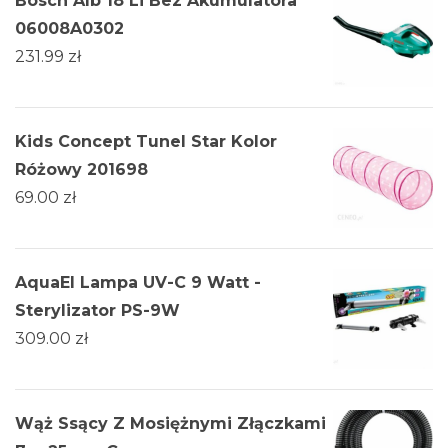
Bosch Alb 18 Li Bez Akumulatora
06008A0302
231.99
zł
Kids Concept Tunel Star Kolor
Różowy 201698
69.00
zł
AquaEl Lampa UV-C 9 Watt -
Sterylizator PS-9W
309.00
zł
Wąż Ssący Z Mosiężnymi Złączkami