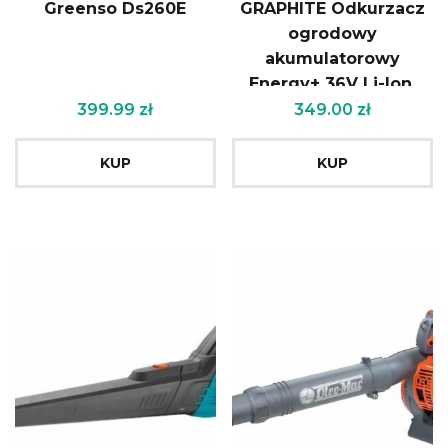
Greenso Ds260E
GRAPHITE Odkurzacz
ogrodowy
akumulatorowy
Energy+ 36V Li-lon,
2w1, pojemność worka
399.99
zł
349.00
zł
35L
KUP
KUP