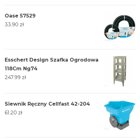
Oase 57529
33.90
zł
Esschert Design Szafka Ogrodowa
118Cm Ng74
247.99
zł
Siewnik Ręczny Cellfast 42-204
61.20
zł