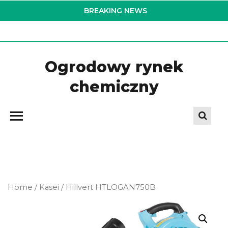
Skip
BREAKING NEWS
to
the
content
Ogrodowy rynek
chemiczny
Home
/
Kasei
/ Hillvert HTLOGAN750B