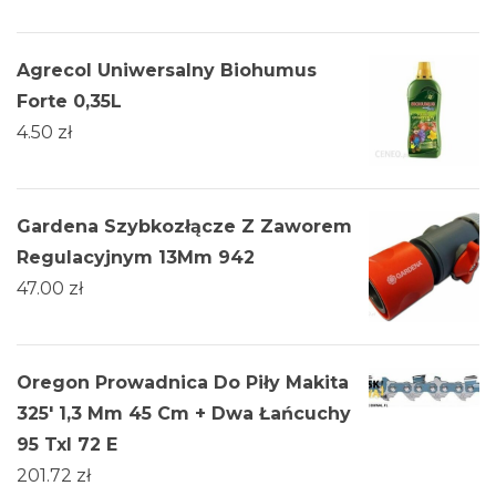
Agrecol Uniwersalny Biohumus
Forte 0,35L
4.50
zł
Gardena Szybkozłącze Z Zaworem
Regulacyjnym 13Mm 942
47.00
zł
Oregon Prowadnica Do Piły Makita
325' 1,3 Mm 45 Cm + Dwa Łańcuchy
95 Txl 72 E
201.72
zł