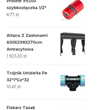
Proline 99200
szybkozłączka 1/2"
6.77
zł
Altana Z Zasłonami
600X298X270cm
Antracytowa
1 923.20
zł
Trójnik Unidelta Pe
32*1"Gz*32
10.47
zł
Fiskars Tasak