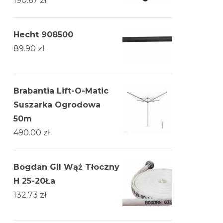
190.67
zł
Rs
Hecht 908500
89.90
zł
Brabantia Lift-O-Matic
Suszarka Ogrodowa
50m
490.00
zł
Bogdan Gil Wąż Tłoczny
H 25-20Ła
132.73
zł