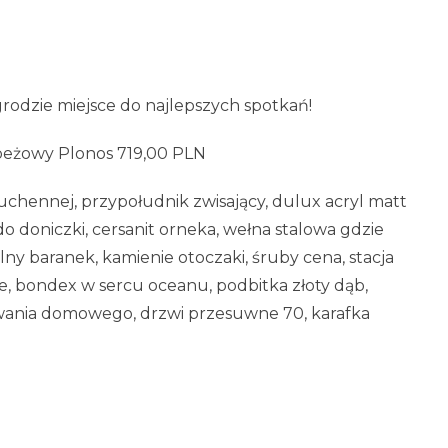
rodzie miejsce do najlepszych spotkań!
beżowy Plonos 719,00 PLN
uchennej, przypołudnik zwisający, dulux acryl matt
do doniczki, cersanit orneka, wełna stalowa gdzie
lny baranek, kamienie otoczaki, śruby cena, stacja
, bondex w sercu oceanu, podbitka złoty dąb,
awania domowego, drzwi przesuwne 70, karafka