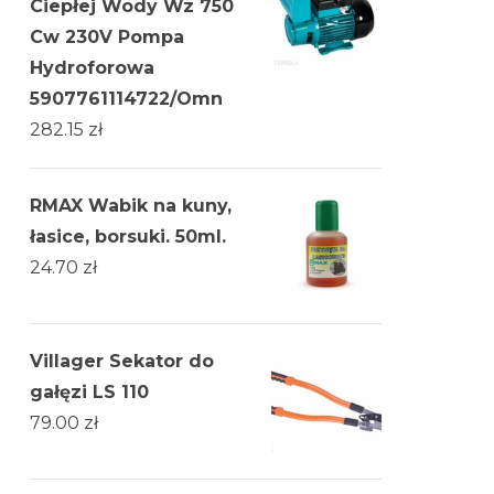
Ciepłej Wody Wz 750
Cw 230V Pompa
Hydroforowa
5907761114722/Omn
282.15
zł
RMAX Wabik na kuny,
łasice, borsuki. 50ml.
24.70
zł
Villager Sekator do
gałęzi LS 110
79.00
zł