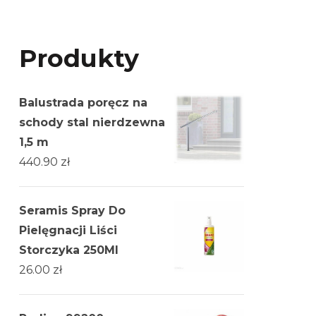
Produkty
Balustrada poręcz na
schody stal nierdzewna
1,5 m
440.90
zł
Seramis Spray Do
Pielęgnacji Liści
Storczyka 250Ml
26.00
zł