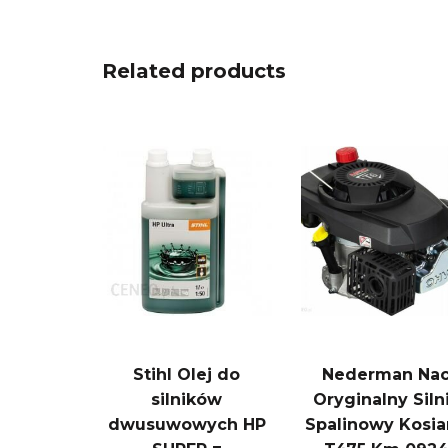
Related products
Stihl Olej do
Nederman Na
silników
Oryginalny Siln
dwusuwowych HP
Spalinowy Kosia