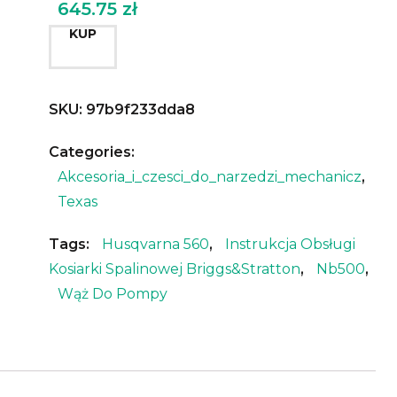
645.75
zł
KUP
SKU:
97b9f233dda8
Categories:
Akcesoria_i_czesci_do_narzedzi_mechanicz
,
Texas
Tags:
Husqvarna 560
,
Instrukcja Obsługi
Kosiarki Spalinowej Briggs&stratton
,
Nb500
,
Wąż Do Pompy