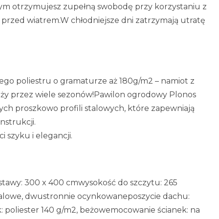
nym otrzymujesz zupełną swobodę przy korzystaniu z
 przed wiatrem.W chłodniejsze dni zatrzymają utratę
ego poliestru o gramaturze aż 180g/m2 – namiot z
uży przez wiele sezonów!Pawilon ogrodowy Plonos
ch proszkowo profili stalowych, które zapewniają
nstrukcji.
i szyku i elegancji.
tawy: 300 x 400 cmwysokość do szczytu: 265
talowe, dwustronnie ocynkowaneposzycie dachu:
k: poliester 140 g/m2, beżowemocowanie ścianek: na