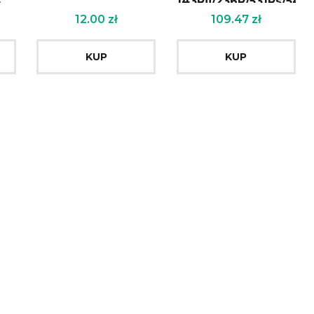
4
143Rii/236R/531Rs/543
(100118)
12.00
zł
109.47
zł
KUP
KUP