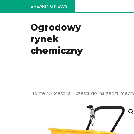
Skip
BREAKING NEWS
to
the
Ogrodowy
content
rynek
chemiczny
Home
/
Akcesoria_i_czesci_do_narzedzi_mech