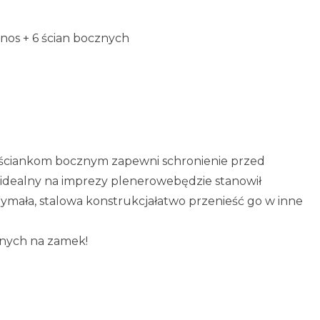
os + 6 ścian bocznych
 ściankom bocznym zapewni schronienie przed
idealny na imprezy plenerowebędzie stanowił
ymała, stalowa konstrukcjałatwo przenieść go w inne
anych na zamek!