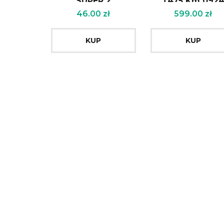
SUPER z
T475 Km 092
dozownikiem 1 l
46.00
zł
599.00
zł
(na 50l paliwa) 0781
319 8061
KUP
KUP