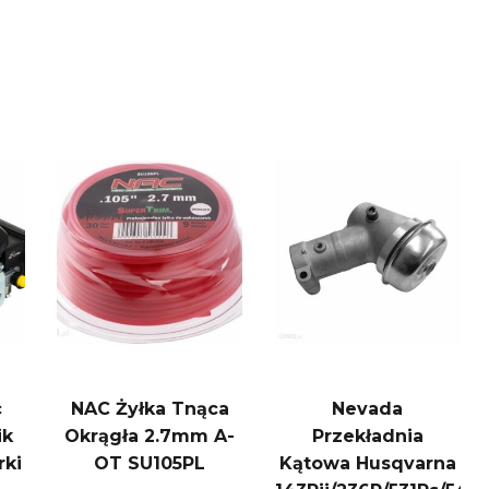
c
NAC Żyłka Tnąca
Nevada
ik
Okrągła 2.7mm A-
Przekładnia
rki
OT SU105PL
Kątowa Husqvarna