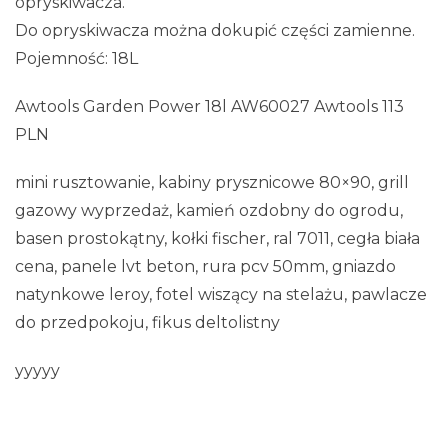
opryskiwacza.
Do opryskiwacza można dokupić części zamienne.
Pojemność: 18L
Awtools Garden Power 18l AW60027 Awtools 113
PLN
mini rusztowanie, kabiny prysznicowe 80×90, grill
gazowy wyprzedaż, kamień ozdobny do ogrodu,
basen prostokątny, kołki fischer, ral 7011, cegła biała
cena, panele lvt beton, rura pcv 50mm, gniazdo
natynkowe leroy, fotel wiszący na stelażu, pawlacze
do przedpokoju, fikus deltolistny
yyyyy