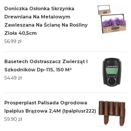
Doniczka Osłonka Skrzynka
Drewniana Na Metalowym
Zawieszana Na Ścianę Na Rośliny
Zioła 40,5cm
56.99
zł
Basetech Odstraszacz Zwierząt I
Szkodników Dp-11S, 150 M²
54.49
zł
Prosperplast Palisada Ogrodowa
Ipalplus Brązowa 2,4M (Ipalplusr222)
59.90
zł