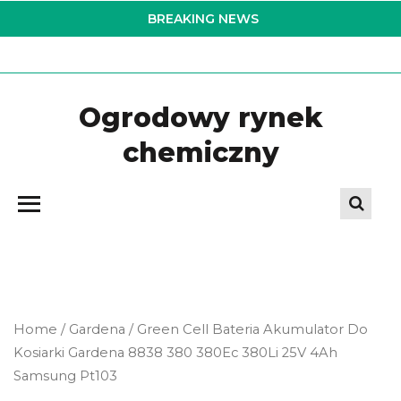
Skip
BREAKING NEWS
to
the
content
Ogrodowy rynek
chemiczny
Home
/
Gardena
/ Green Cell Bateria Akumulator Do
Kosiarki Gardena 8838 380 380Ec 380Li 25V 4Ah
Samsung Pt103