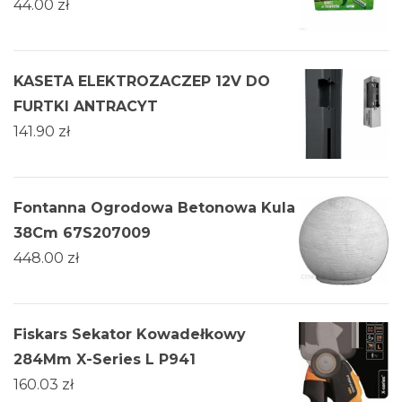
44.00
zł
KASETA ELEKTROZACZEP 12V DO
FURTKI ANTRACYT
141.90
zł
Fontanna Ogrodowa Betonowa Kula
38Cm 67S207009
448.00
zł
Fiskars Sekator Kowadełkowy
284Mm X-Series L P941
160.03
zł