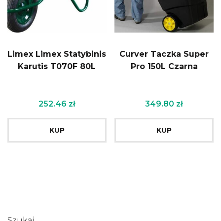
Limex Limex Statybinis
Curver Taczka Super
Karutis T070F 80L
Pro 150L Czarna
252.46
zł
349.80
zł
KUP
KUP
Szukaj