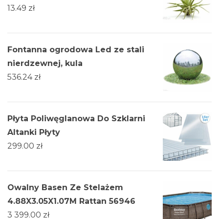
13.49
zł
Fontanna ogrodowa Led ze stali
nierdzewnej, kula
536.24
zł
Płyta Poliwęglanowa Do Szklarni
Altanki Płyty
299.00
zł
Owalny Basen Ze Stelażem
4.88X3.05X1.07M Rattan 56946
3 399.00
zł