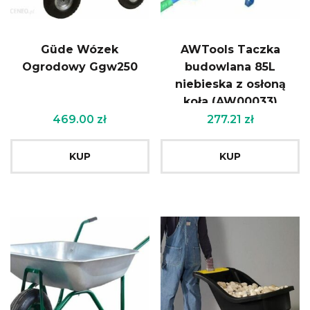
Güde Wózek
AWTools Taczka
Ogrodowy Ggw250
budowlana 85L
niebieska z osłoną
koła (AW00033)
469.00
zł
277.21
zł
KUP
KUP