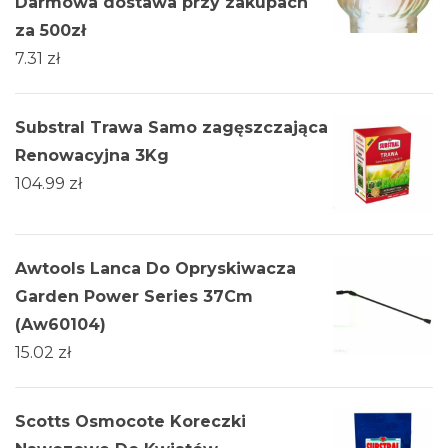
Darmowa dostawa przy zakupach
za 500zł
7.31
zł
Substral Trawa Samo zagęszczająca
Renowacyjna 3Kg
104.99
zł
Awtools Lanca Do Opryskiwacza
Garden Power Series 37Cm
(Aw60104)
15.02
zł
Scotts Osmocote Koreczki