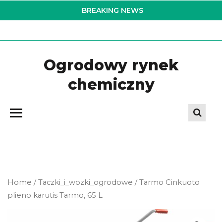
Skip
BREAKING NEWS
to
the
content
Ogrodowy rynek
chemiczny
Home
/
Taczki_i_wozki_ogrodowe
/ Tarmo Cinkuoto
plieno karutis Tarmo, 65 L