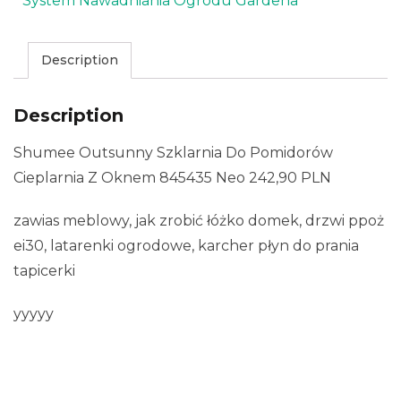
System Nawadniania Ogrodu Gardena
Description
Description
Shumee Outsunny Szklarnia Do Pomidorów
Cieplarnia Z Oknem 845435 Neo 242,90 PLN
zawias meblowy, jak zrobić łóżko domek, drzwi ppoż
ei30, latarenki ogrodowe, karcher płyn do prania
tapicerki
yyyyy