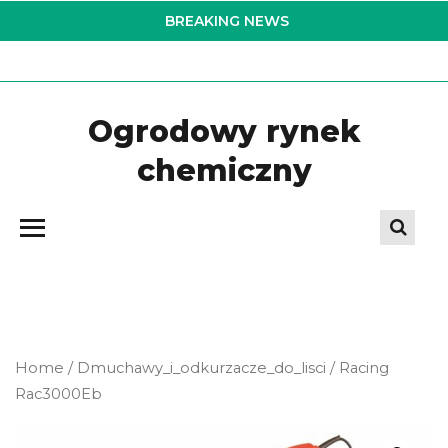
Skip
BREAKING NEWS
to
the
content
Ogrodowy rynek
chemiczny
Home
/
Dmuchawy_i_odkurzacze_do_lisci
/ Racing
Rac3000Eb