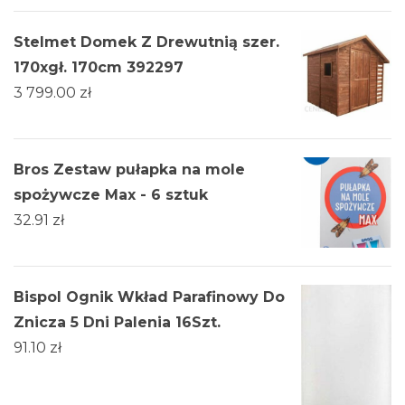
Stelmet Domek Z Drewutnią szer.
170xgł. 170cm 392297
3 799.00
zł
Bros Zestaw pułapka na mole
spożywcze Max - 6 sztuk
32.91
zł
Bispol Ognik Wkład Parafinowy Do
Znicza 5 Dni Palenia 16Szt.
91.10
zł