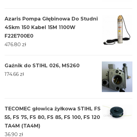
Azaris Pompa Głębinowa Do Studni
4Skm 150 Kabel 15M 1100W
F22E700E0
476.80
zł
Gaźnik do STIHL 026, MS260
174.66
zł
TECOMEC głowica żyłkowa STIHL FS
55, FS 75, FS 80, FS 85, FS 100, FS 120
TA4M (TA4M)
36.90
zł