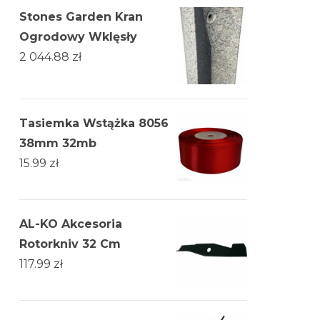
Stones Garden Kran
Ogrodowy Wklęsły
2 044.88
zł
Tasiemka Wstążka 8056
38mm 32mb
15.99
zł
AL-KO Akcesoria
Rotorkniv 32 Cm
117.99
zł