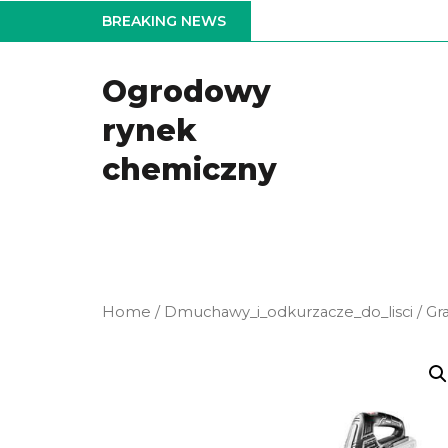
Skip
BREAKING NEWS
to
the
Ogrodowy
content
rynek
chemiczny
Home
/
Dmuchawy_i_odkurzacze_do_lisci
/ Gr