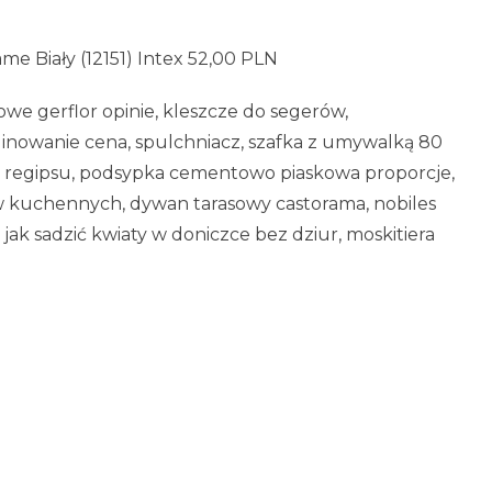
e Biały (12151) Intex 52,00 PLN
owe gerflor opinie, kleszcze do segerów,
inowanie cena, spulchniacz, szafka z umywalką 80
ż do regipsu, podsypka cementowo piaskowa proporcje,
 kuchennych, dywan tarasowy castorama, nobiles
 jak sadzić kwiaty w doniczce bez dziur, moskitiera