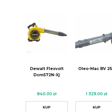
Dewalt Flexvolt
Oleo-Mac BV 2
Dcm572N-Xj
840.00
zł
1 329.00
zł
KUP
KUP