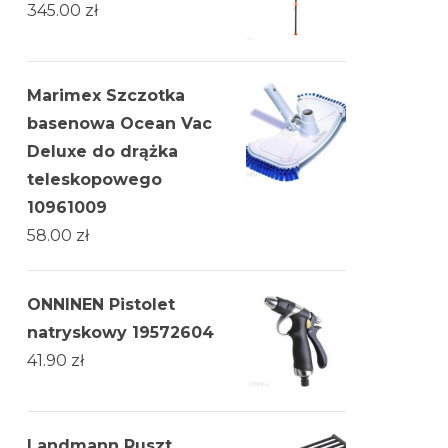
345.00
zł
Marimex Szczotka
basenowa Ocean Vac
Deluxe do drążka
teleskopowego
10961009
58.00
zł
ONNINEN Pistolet
natryskowy 19572604
41.90
zł
Landmann Ruszt